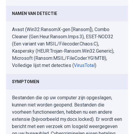
NAMEN VAN DETECTIE
Avast (Win32:RansomX-gen [Ransom]), Combo
Cleaner (Gen:Heur.Ransom.Imps.3), ESET-NOD32
(Een variant van MSIL/Filecoder.Chaos.C),
Kaspersky (HEUR:Trojan-Ransom.Win32.Generic),
Microsoft (Ransom:MSIL/FileCoder.YG!MTB),
Volledige lijst met detecties (
VirusTotal
)
SYMPTOMEN
Bestanden die op uw computer zijn opgeslagen,
kunnen niet worden geopend. Bestanden die
voorheen functioneerden, hebben nu een andere
extensie (bijvoorbeeld my.docx.locked). Er wordt een
bericht met een verzoek om losgeld weergegeven
op uw bureaublad. Cybercriminelen eisen betaling