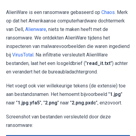
AlienWare is een ransomware gebaseerd op
Chaos
. Merk
op dat het Amerikaanse computerhardware dochtermerk
van Dell,
Alienware
, niets te maken heeft met de
ransomware. We ontdekten AlienWare tijdens het
inspecteren van malwarevoorbeelden die waren ingediend
bij
VirusTotal
. Na infiltratie versleutelt AlienWare
bestanden, laat het een losgeldbrief ("
read_it.txt
") achter
en verandert het de bureaubladachtergrond.
Het voegt ook vier willekeurige tekens (de extensie) toe
aan bestandsnamen. Het hernoemt bijvoorbeeld "
1.jpg
"
naar "
1.jpg.yfa5
", "
2.png
" naar "
2.png.pxdc
", enzovoort.
Screenshot van bestanden versleuteld door deze
ransomware: