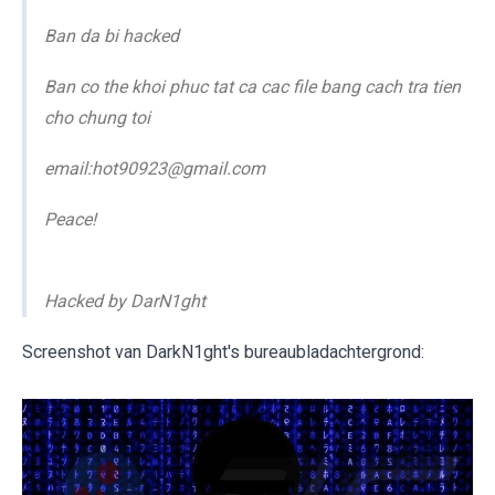
Ban da bi hacked
Ban co the khoi phuc tat ca cac file bang cach tra tien
cho chung toi
email:hot90923@gmail.com
Peace!
Hacked by DarN1ght
Screenshot van DarkN1ght's bureaubladachtergrond: