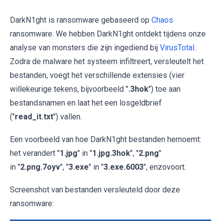
DarkN1ght is ransomware gebaseerd op
Chaos
ransomware. We hebben DarkN1ght ontdekt tijdens onze
analyse van monsters die zijn ingediend bij
VirusTotal
.
Zodra de malware het systeem infiltreert, versleutelt het
bestanden, voegt het verschillende extensies (vier
willekeurige tekens, bijvoorbeeld "
.3hok
") toe aan
bestandsnamen en laat het een losgeldbrief
("
read_it.txt
") vallen.
Een voorbeeld van hoe DarkN1ght bestanden hernoemt:
het verandert "
1.jpg
" in "
1.jpg.3hok
", "
2.png
"
in "
2.png.7oyv
", "
3.exe
" in "
3.exe.6003
", enzovoort.
Screenshot van bestanden versleuteld door deze
ransomware: