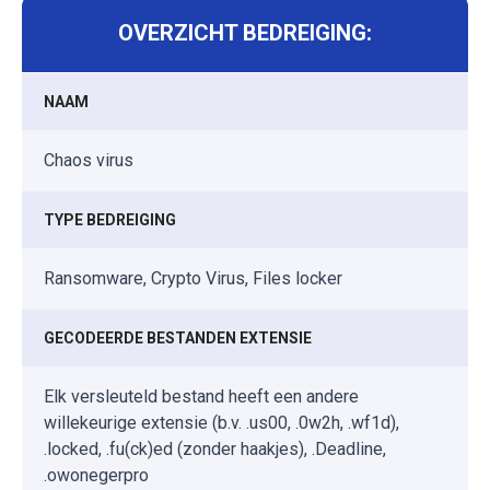
OVERZICHT BEDREIGING:
NAAM
Chaos virus
TYPE BEDREIGING
Ransomware, Crypto Virus, Files locker
GECODEERDE BESTANDEN EXTENSIE
Elk versleuteld bestand heeft een andere
willekeurige extensie (b.v. .us00, .0w2h, .wf1d),
.locked, .fu(ck)ed (zonder haakjes), .Deadline,
.owonegerpro