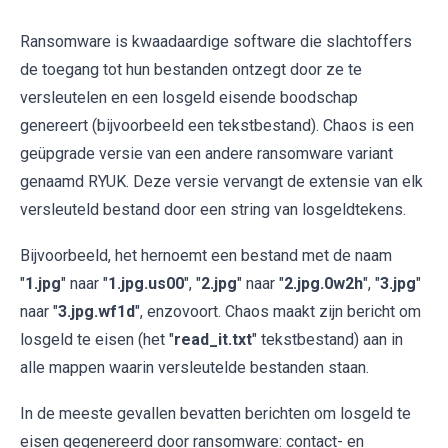
Ransomware is kwaadaardige software die slachtoffers
de toegang tot hun bestanden ontzegt door ze te
versleutelen en een losgeld eisende boodschap
genereert (bijvoorbeeld een tekstbestand). Chaos is een
geüpgrade versie van een andere ransomware variant
genaamd RYUK. Deze versie vervangt de extensie van elk
versleuteld bestand door een string van losgeldtekens.
Bijvoorbeeld, het hernoemt een bestand met de naam
"
1.jpg
" naar "
1.jpg.us00
", "
2.jpg
" naar "
2.jpg.0w2h
", "
3.jpg
"
naar "
3.jpg.wf1d
", enzovoort. Chaos maakt zijn bericht om
losgeld te eisen (het "
read_it.txt
" tekstbestand) aan in
alle mappen waarin versleutelde bestanden staan.
In de meeste gevallen bevatten berichten om losgeld te
eisen gegenereerd door ransomware: contact- en