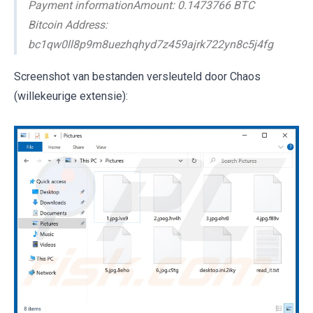
Payment informationAmount: 0.1473766 BTC
Bitcoin Address:
bc1qw0ll8p9m8uezhqhyd7z459ajrk722yn8c5j4fg
Screenshot van bestanden versleuteld door Chaos
(willekeurige extensie):