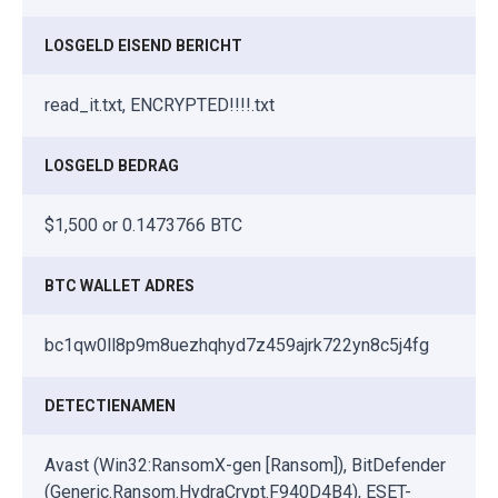
LOSGELD EISEND BERICHT
read_it.txt, ENCRYPTED!!!!.txt
LOSGELD BEDRAG
$1,500 or 0.1473766 BTC
BTC WALLET ADRES
bc1qw0ll8p9m8uezhqhyd7z459ajrk722yn8c5j4fg
DETECTIENAMEN
Avast (Win32:RansomX-gen [Ransom]), BitDefender
(Generic.Ransom.HydraCrypt.F940D4B4), ESET-