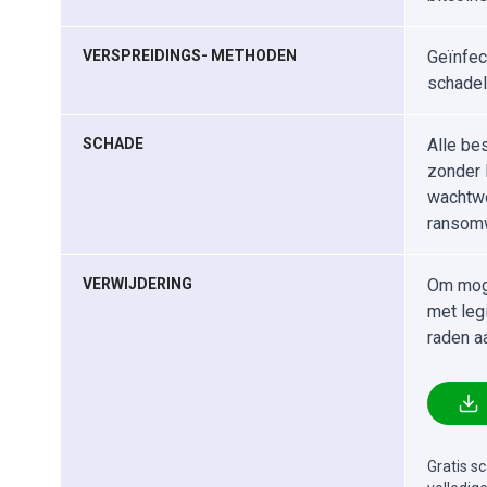
VERSPREIDINGS- METHODEN
Geïnfec
schadel
SCHADE
Alle be
zonder l
wachtwo
ransomw
VERWIJDERING
Om moge
met leg
raden a
Gratis s