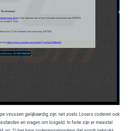
e virussen gelijkaardig zijn. net zoals Losers coderen ook
 bestanden en vragen om losgeld. In feite zijn er meestal
d, en; 2) het type coderingsalgoritme dat wordt gebruikt.