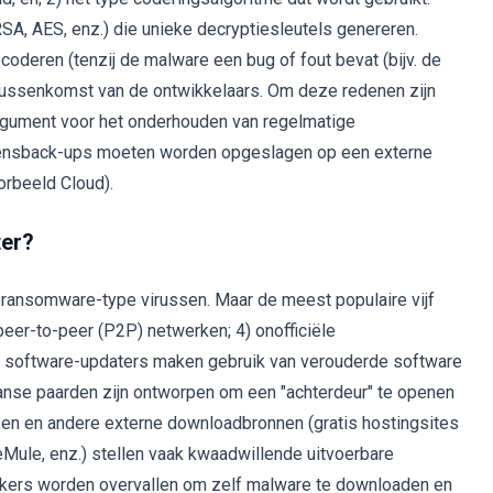
SA, AES, enz.) die unieke decryptiesleutels genereren.
oderen (tenzij de malware een bug of fout bevat (bijv. de
r tussenkomst van de ontwikkelaars. Om deze redenen zijn
rgument voor het onderhouden van regelmatige
vensback-ups moeten worden opgeslagen op een externe
orbeeld Cloud).
ter?
 ransomware-type virussen. Maar de meest populaire vijf
 peer-to-peer (P2P) netwerken; 4) onofficiële
e software-updaters maken gebruik van verouderde software
anse paarden zijn ontworpen om een "achterdeur" te openen
ken en andere externe downloadbronnen (gratis hostingsites
Mule, enz.) stellen vaak kwaadwillende uitvoerbare
ikers worden overvallen om zelf malware te downloaden en