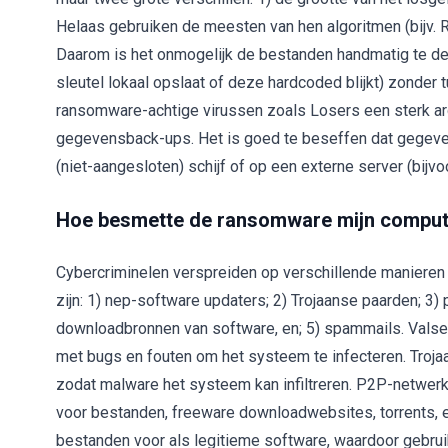
Helaas gebruiken de meesten van hen algoritmen (bijv. R
Daarom is het onmogelijk de bestanden handmatig te dec
sleutel lokaal opslaat of deze hardcoded blijkt) zonde
ransomware-achtige virussen zoals Losers een sterk a
gegevensback-ups. Het is goed te beseffen dat gege
(niet-aangesloten) schijf of op een externe server (bijvo
Hoe besmette de ransomware mijn compu
Cybercriminelen verspreiden op verschillende manieren
zijn: 1) nep-software updaters; 2) Trojaanse paarden; 3)
downloadbronnen van software, en; 5) spammails. Vals
met bugs en fouten om het systeem te infecteren. Troja
zodat malware het systeem kan infiltreren. P2P-netwer
voor bestanden, freeware downloadwebsites, torrents, e
bestanden voor als legitieme software, waardoor gebru