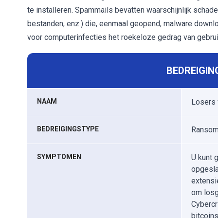
te installeren. Spammails bevatten waarschijnlijk schad
bestanden, enz.) die, eenmaal geopend, malware download
voor computerinfecties het roekeloze gedrag van gebrui
BEDREIGIN
NAAM
Losers 
BEDREIGINGSTYPE
Ransomw
SYMPTOMEN
U kunt 
opgesla
extensi
om losg
Cybercr
bitcoin