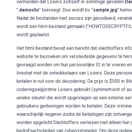
vermelden dat Losers zichzelf in sommige gevallen
Da
"
.damoclis
" toevoegt. Dus wordt bv. "
sample.jpg
" herno
Nadat de bestanden met succes zijn gecodeerd, verande
wordt een html-bestand gemaakt ("HOWTODECRYPTFILES.
wordt geplaatst.
Het html-bestand bevat een bericht dat slachtoffers in
website te bezoeken om versleutelde gegevens te herst
gevraagd worden om hun persoonlijke ID in te voeren 
livechat met de ontwikkelaars van Losers. Deze persone
betalen in ruil voor de decodering. De prijs is $500 in 
coderingsalgoritme Losers gebruikt (symmetrisch of asy
unieke sleutel die wordt opgeslagen op een externe ser
gebruikers gedwongen worden te betalen. Deze criminelen
waarschijnlijk negeren zodra de betalingen zijn ontvang
worden opgelicht.Slachtoffers verliezen niet alleen hu
bedrijfsactiviteiten van cybercriminelen. Om deze reden