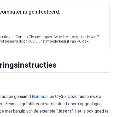
computer is geïnfecteerd.
icentie van Combo Cleaner kopen. Beperkte proefperiode van 7
rdt beheerd door
RCS LT
, het moederbedrijf van PCRisk.
ingsinstructies
 virussen genaamd
Nemesis
en Cry36. Deze ransomware
ee
. Eenmaal geïnfiltreerd versleutelt Losers opgeslagen
e met behulp van de extensie "
.losers
". Het is ook goed te