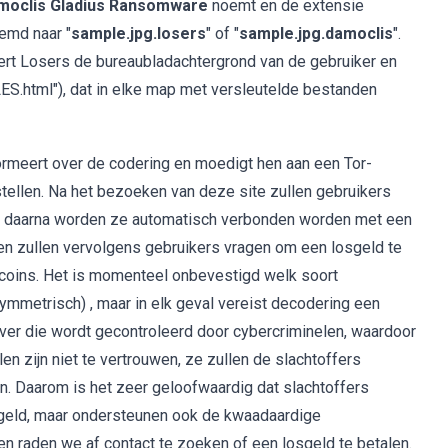
moclis Gladius Ransomware
noemt en de extensie
emd naar "
sample.jpg.losers
" of "
sample.jpg.damoclis
".
rt Losers de bureaubladachtergrond van de gebruiker en
html"), dat in elke map met versleutelde bestanden
formeert over de codering en moedigt hen aan een Tor-
ellen. Na het bezoeken van deze site zullen gebruikers
en daarna worden ze automatisch verbonden worden met een
n zullen vervolgens gebruikers vragen om een ​​losgeld te
Bitcoins. Het is momenteel onbevestigd welk soort
mmetrisch) , maar in elk geval vereist decodering een
ver die wordt gecontroleerd door cybercriminelen, waardoor
 zijn niet te vertrouwen, ze zullen de slachtoffers
en. Daarom is het zeer geloofwaardig dat slachtoffers
n geld, maar ondersteunen ook de kwaadaardige
en raden we af contact te zoeken of een losgeld te betalen.