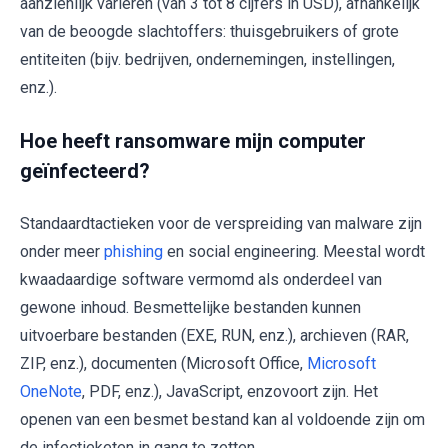
aanzienlijk variëren (van 3 tot 8 cijfers in USD), afhankelijk
van de beoogde slachtoffers: thuisgebruikers of grote
entiteiten (bijv. bedrijven, ondernemingen, instellingen,
enz.).
Hoe heeft ransomware mijn computer
geïnfecteerd?
Standaardtactieken voor de verspreiding van malware zijn
onder meer
phishing
en social engineering. Meestal wordt
kwaadaardige software vermomd als onderdeel van
gewone inhoud. Besmettelijke bestanden kunnen
uitvoerbare bestanden (EXE, RUN, enz.), archieven (RAR,
ZIP, enz.), documenten (Microsoft Office,
Microsoft
OneNote
, PDF, enz.), JavaScript, enzovoort zijn. Het
openen van een besmet bestand kan al voldoende zijn om
de infectieketen in gang te zetten.