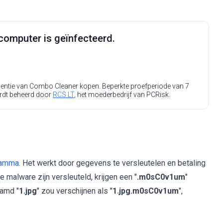
computer is geïnfecteerd.
icentie van Combo Cleaner kopen. Beperkte proefperiode van 7
rdt beheerd door
RCS LT
, het moederbedrijf van PCRisk.
ramma
. Het werkt door gegevens te versleutelen en betaling
 malware zijn versleuteld, krijgen een "
.m0sC0v1um
"
aamd "
1.jpg
" zou verschijnen als "
1.jpg.m0sC0v1um
",