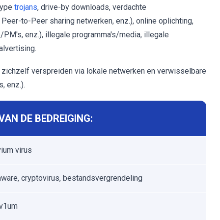
type
trojans
, drive-by downloads, verdachte
eer-to-Peer sharing netwerken, enz.), online oplichting,
s/PM's, enz.), illegale programma's/media, illegale
lvertising.
chzelf verspreiden via lokale netwerken en verwisselbare
, enz.).
AN DE BEDREIGING:
ium virus
are, cryptovirus, bestandsvergrendeling
v1um