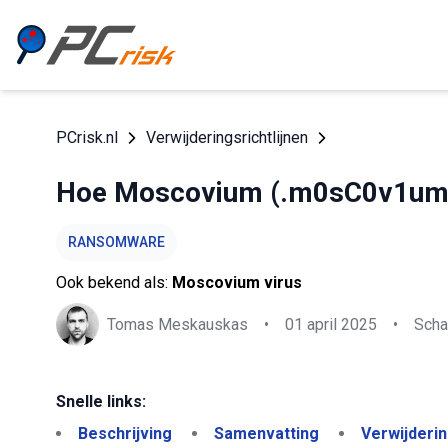
PCrisk.nl
Verwijderingsrichtlijnen
Hoe Moscovium (.m0sC0v1um)
RANSOMWARE
Ook bekend als:
Moscovium virus
Tomas Meskauskas
•
01 april 2025
•
Scha
Snelle links:
Beschrijving
Samenvatting
Verwijderi