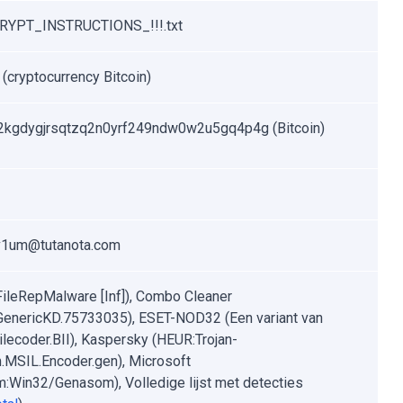
CRYPT_INSTRUCTIONS_!!!.txt
 (cryptocurrency Bitcoin)
2kgdygjrsqtzq2n0yrf249ndw0w2u5gq4p4g (Bitcoin)
1um@tutanota.com
FileRepMalware [Inf]), Combo Cleaner
.GenericKD.75733035), ESET-NOD32 (Een variant van
lecoder.BII), Kaspersky (HEUR:Trojan-
MSIL.Encoder.gen), Microsoft
:Win32/Genasom), Volledige lijst met detecties