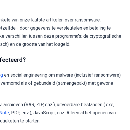
enkele van onze laatste artikelen over ransomware.
tzelfde - door gegevens te versleutelen en betaling te
ijke verschillen tussen deze programma's: de cryptografische
ch) en de grootte van het losgeld.
fecteerd?
ng
en social engineering om malware (inclusief ransomware)
al vermomd als of gebundeld (samengepakt) met gewone
v. archieven (RAR, ZIP, enz.), uitvoerbare bestanden (.exe,
Note
, PDF, enz.), JavaScript, enz. Alleen al het openen van
tieketen te starten.