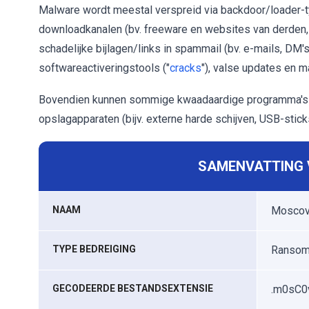
Malware wordt meestal verspreid via backdoor/loader-
downloadkanalen (bv. freeware en websites van derden, P
schadelijke bijlagen/links in spammail (bv. e-mails, DM'
softwareactiveringstools ("
cracks
"), valse updates en ma
Bovendien kunnen sommige kwaadaardige programma's zi
opslagapparaten (bijv. externe harde schijven, USB-sticks
SAMENVATTING V
NAAM
Moscov
TYPE BEDREIGING
Ransomw
GECODEERDE BESTANDSEXTENSIE
.m0sC0