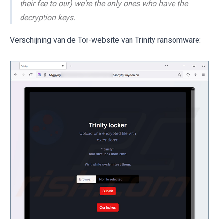
their fee to our) we're the only ones who have the
decryption keys.
Verschijning van de Tor-website van Trinity ransomware: