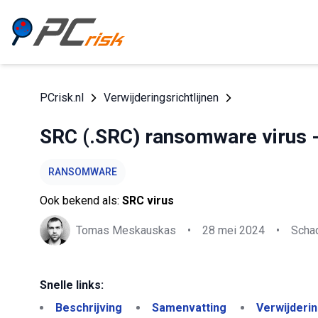
PCrisk.nl
Verwijderingsrichtlijnen
SRC (.SRC) ransomware virus - 
RANSOMWARE
Ook bekend als:
SRC virus
Tomas Meskauskas
•
28 mei 2024
•
Schad
Snelle links:
Beschrijving
Samenvatting
Verwijderi