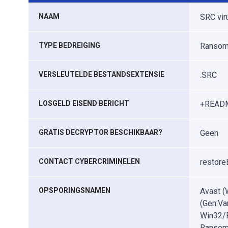
NAAM
SRC vir
TYPE BEDREIGING
Ransomw
VERSLEUTELDE BESTANDSEXTENSIE
.SRC
LOSGELD EISEND BERICHT
+READM
GRATIS DECRYPTOR BESCHIKBAAR?
Geen
CONTACT CYBERCRIMINELEN
restore
OPSPORINGSNAMEN
Avast (
(Gen:Va
Win32/F
Ransom.