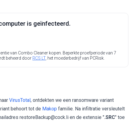
computer is geïnfecteerd.
icentie van Combo Cleaner kopen. Beperkte proefperiode van 7
rdt beheerd door
RCS LT
, het moederbedrijf van PCRisk.
naar
VirusTotal
, ontdekten we een ransomware variant
iant behoort tot de
Makop
familie. Na infiltratie versleutelt
mailadres restoreBackup@cock.li en de extensie "
.SRC
" toe