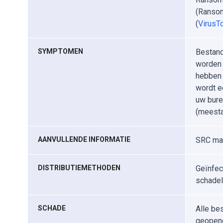
(Ransom
(
VirusTo
SYMPTOMEN
Bestand
worden 
hebben 
wordt e
uw bure
(meesta
AANVULLENDE INFORMATIE
SRC maa
DISTRIBUTIEMETHODEN
Geïnfec
schadel
SCHADE
Alle be
geopend