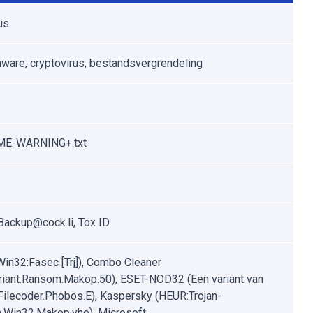
us
are, cryptovirus, bestandsvergrendeling
E-WARNING+.txt
Backup@cock.li, Tox ID
Win32:Fasec [Trj]), Combo Cleaner
riant.Ransom.Makop.50), ESET-NOD32 (Een variant van
ilecoder.Phobos.E), Kaspersky (HEUR:Trojan-
Win32.Makop.vho), Microsoft