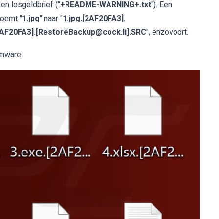
en losgeldbrief ("
+README-WARNING+.txt
"). Een
noemt "
1.jpg
" naar "
1.jpg.[2AF20FA3].
2AF20FA3].[RestoreBackup@cock.li].SRC
", enzovoort.
omware: