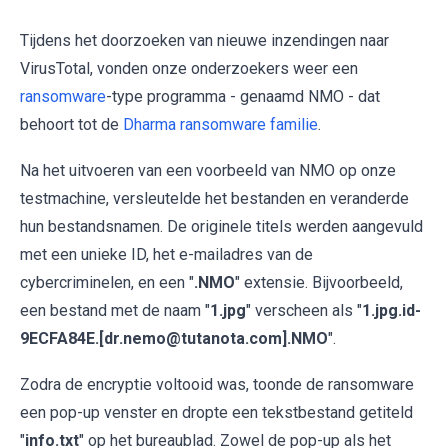
Tijdens het doorzoeken van nieuwe inzendingen naar
VirusTotal, vonden onze onderzoekers weer een
ransomware
-type programma - genaamd NMO - dat
behoort tot de
Dharma ransomware familie
.
Na het uitvoeren van een voorbeeld van NMO op onze
testmachine, versleutelde het bestanden en veranderde
hun bestandsnamen. De originele titels werden aangevuld
met een unieke ID, het e-mailadres van de
cybercriminelen, en een "
.NMO
" extensie. Bijvoorbeeld,
een bestand met de naam "
1.jpg
" verscheen als "
1.jpg.id-
9ECFA84E.[dr.nemo@tutanota.com].NMO
".
Zodra de encryptie voltooid was, toonde de ransomware
een pop-up venster en dropte een tekstbestand getiteld
"
info.txt
" op het bureaublad. Zowel de pop-up als het