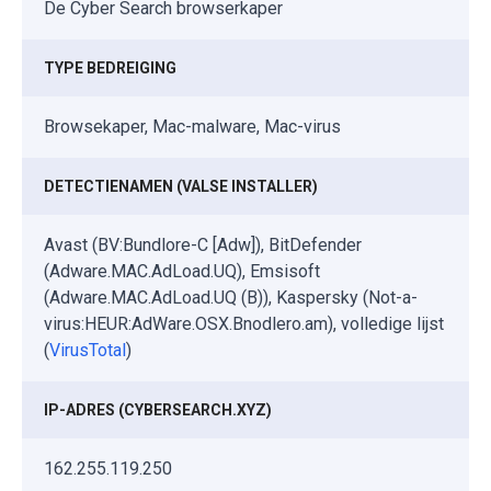
De Cyber Search browserkaper
TYPE BEDREIGING
Browsekaper, Mac-malware, Mac-virus
DETECTIENAMEN (VALSE INSTALLER)
Avast (BV:Bundlore-C [Adw]), BitDefender
(Adware.MAC.AdLoad.UQ), Emsisoft
(Adware.MAC.AdLoad.UQ (B)), Kaspersky (Not-a-
virus:HEUR:AdWare.OSX.Bnodlero.am), volledige lijst
(
VirusTotal
)
IP-ADRES (CYBERSEARCH.XYZ)
162.255.119.250