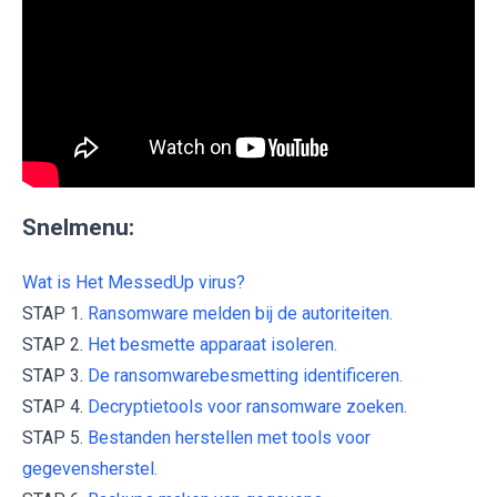
Snelmenu:
Wat is Het MessedUp virus?
STAP 1.
Ransomware melden bij de autoriteiten.
STAP 2.
Het besmette apparaat isoleren.
STAP 3.
De ransomwarebesmetting identificeren.
STAP 4.
Decryptietools voor ransomware zoeken.
STAP 5.
Bestanden herstellen met tools voor
gegevensherstel.