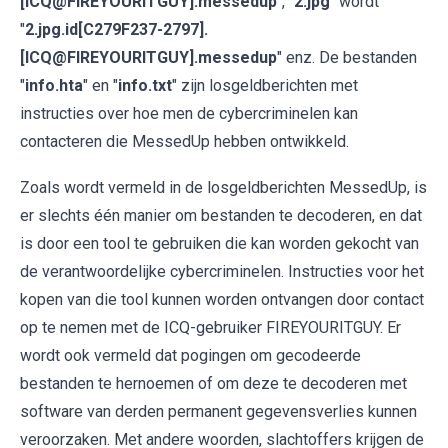
[ICQ@FIREYOURITGUY].messedup
", "
2.jpg
" wordt
"
2.jpg.id[C279F237-2797].
[ICQ@FIREYOURITGUY].messedup
" enz. De bestanden
"
info.hta
" en "
info.txt
" zijn losgeldberichten met
instructies over hoe men de cybercriminelen kan
contacteren die MessedUp hebben ontwikkeld.
Zoals wordt vermeld in de losgeldberichten MessedUp, is
er slechts één manier om bestanden te decoderen, en dat
is door een tool te gebruiken die kan worden gekocht van
de verantwoordelijke cybercriminelen. Instructies voor het
kopen van die tool kunnen worden ontvangen door contact
op te nemen met de ICQ-gebruiker FIREYOURITGUY. Er
wordt ook vermeld dat pogingen om gecodeerde
bestanden te hernoemen of om deze te decoderen met
software van derden permanent gegevensverlies kunnen
veroorzaken. Met andere woorden, slachtoffers krijgen de