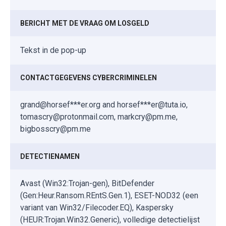
BERICHT MET DE VRAAG OM LOSGELD
Tekst in de pop-up
CONTACTGEGEVENS CYBERCRIMINELEN
grand@horsef***er.org and horsef***er@tuta.io,
tomascry@protonmail.com, markcry@pm.me,
bigbosscry@pm.me
DETECTIENAMEN
Avast (Win32:Trojan-gen), BitDefender
(Gen:Heur.Ransom.REntS.Gen.1), ESET-NOD32 (een
variant van Win32/Filecoder.EQ), Kaspersky
(HEUR:Trojan.Win32.Generic), volledige detectielijst