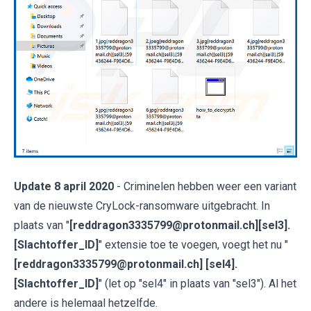
Update 8 april 2020
- Criminelen hebben weer een variant
van de nieuwste CryLock-ransomware uitgebracht. In
plaats van "
[reddragon3335799@protonmail.ch][sel3].
[Slachtoffer_ID]
" extensie toe te voegen, voegt het nu "
[reddragon3335799@protonmail.ch] [sel4].
[Slachtoffer_ID]
" (let op "sel4" in plaats van "sel3"). Al het
andere is helemaal hetzelfde.