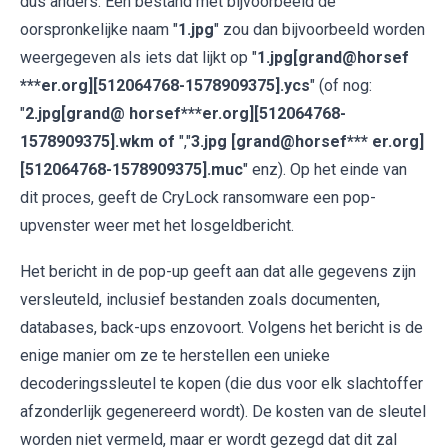
dus anders. Een bestand met bijvoorbeeld de
oorspronkelijke naam "
1.jpg
" zou dan bijvoorbeeld worden
weergegeven als iets dat lijkt op "
1.jpg[grand@horsef
***er.org][512064768-1578909375].ycs
" (of nog:
"
2.jpg[grand@ horsef***er.org][512064768-
1578909375].wkm of
","
3.jpg [grand@horsef*** er.org]
[512064768-1578909375].muc
" enz). Op het einde van
dit proces, geeft de CryLock ransomware een pop-
upvenster weer met het losgeldbericht.
Het bericht in de pop-up geeft aan dat alle gegevens zijn
versleuteld, inclusief bestanden zoals documenten,
databases, back-ups enzovoort. Volgens het bericht is de
enige manier om ze te herstellen een unieke
decoderingssleutel te kopen (die dus voor elk slachtoffer
afzonderlijk gegenereerd wordt). De kosten van de sleutel
worden niet vermeld, maar er wordt gezegd dat dit zal