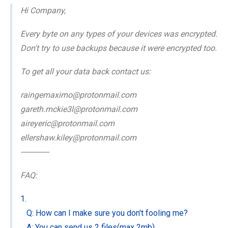
Hi Company,
Every byte on any types of your devices was encrypted.
Don't try to use backups because it were encrypted too.
To get all your data back contact us:
raingemaximo@protonmail.com
gareth.mckie3l@protonmail.com
aireyeric@protonmail.com
ellershaw.kiley@protonmail.com
--------------
FAQ:
1.
Q: How can I make sure you don't fooling me?
A: You can send us 2 files(max 2mb).