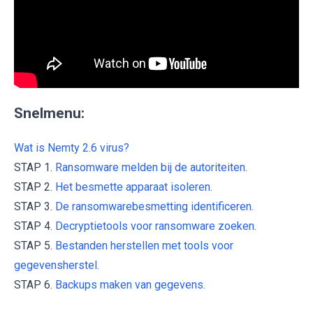
Snelmenu:
Wat is Nemty 2.6 virus?
STAP 1.
Ransomware melden bij de autoriteiten.
STAP 2.
Het besmette apparaat isoleren.
STAP 3.
De ransomwarebesmetting identificeren.
STAP 4.
Decryptietools voor ransomware zoeken.
STAP 5.
Bestanden herstellen met tools voor
gegevensherstel.
STAP 6.
Backups maken van gegevens.