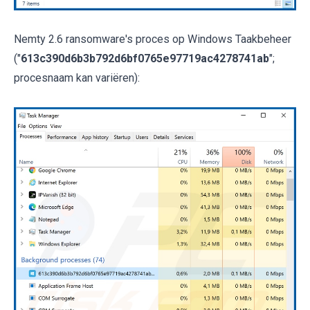
Nemty 2.6 ransomware's proces op Windows Taakbeheer
("
613c390d6b3b792d6bf0765e97719ac4278741ab
";
procesnaam kan variëren):