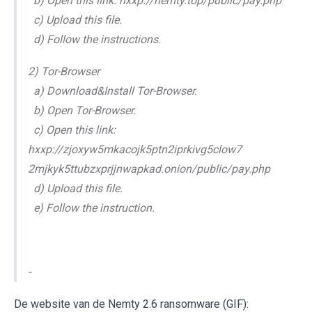
b) Open this link: hxxp://nemty.top/public/pay.php
c) Upload this file.
d) Follow the instructions.
2) Tor-Browser
a) Download&Install Tor-Browser.
b) Open Tor-Browser.
c) Open this link:
hxxp://zjoxyw5mkacojk5ptn2iprkivg5clow7
2mjkyk5ttubzxprjjnwapkad.onion/public/pay.php
d) Upload this file.
e) Follow the instruction.
-
De website van de Nemty 2.6 ransomware (GIF):