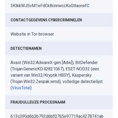
3KtkkWJSvM1eFdCk8cnnwccKoGttaonefC
CONTACTGEGEVENS CYBERCRIMINELEN
Website in Tor-browser
DETECTIENAMEN
Avast (Win32:AdwareX-gen [Adw]), BitDefender
(Trojan.GenericKD.42821067), ESET-NOD32 (een
variant van Win32/Kryptik.HBSY), Kaspersky
(Trojan.Win32.Zenpak.wmd), volledige detectielijst
(
VirusTotal
)
FRAUDULLEUZE PROCESNAAM
613c390d6b3b792d6bf0765e97719ac4278741ab