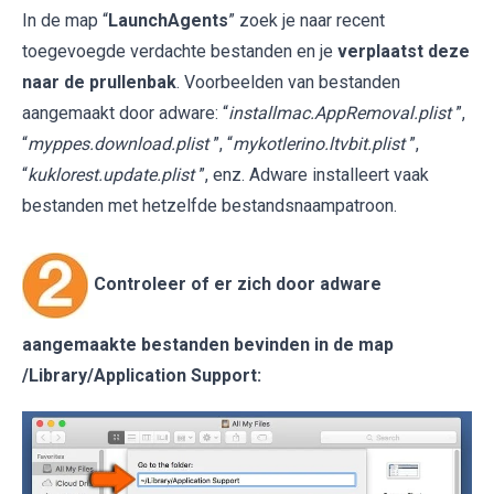
In de map “
LaunchAgents
” zoek je naar recent
toegevoegde verdachte bestanden en je
verplaatst deze
naar de prullenbak
. Voorbeelden van bestanden
aangemaakt door adware: “
installmac.AppRemoval.plist
”,
“
myppes.download.plist
”, “
mykotlerino.ltvbit.plist
”,
“
kuklorest.update.plist
”, enz. Adware installeert vaak
bestanden met hetzelfde bestandsnaampatroon.
Controleer of er zich door adware
aangemaakte bestanden bevinden in de map
/Library/Application Support
: