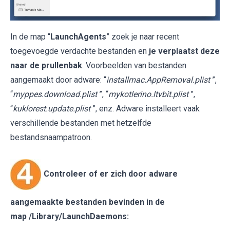
In de map “
LaunchAgents
” zoek je naar recent
toegevoegde verdachte bestanden en
je verplaatst deze
naar de prullenbak
. Voorbeelden van bestanden
aangemaakt door adware: “
installmac.AppRemoval.plist
”,
“
myppes.download.plist
”, “
mykotlerino.ltvbit.plist
”,
“
kuklorest.update.plist
”, enz. Adware installeert vaak
verschillende bestanden met hetzelfde
bestandsnaampatroon.
Controleer of er zich door adware
aangemaakte bestanden bevinden in de
map
/Library/LaunchDaemons
: