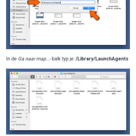
In de
Ga naar map...-
balk typ je:
/Library/LaunchAgents