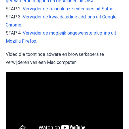
gerelateerde mappen en bestanden uit OSX.
STAP 2.
Verwijder de frauduleuze extensies uit Safari.
STAP 3.
Verwijder de kwaadaardige add-ons uit Google
Chrome.
STAP 4.
Verwijder de mogleijk ongewenste plug-ins uit
Mozilla Firefox.
Video die toont hoe adware en browserkapers te
verwijderen van een Mac computer: