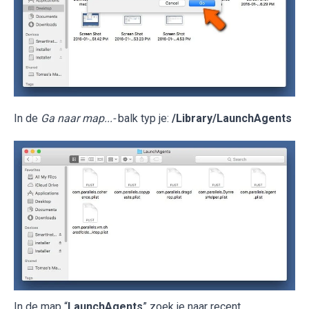
In de
Ga naar map...-
balk typ je:
/Library/LaunchAgents
In de map “
LaunchAgents
” zoek je naar recent