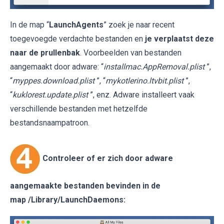
In de map “
LaunchAgents
” zoek je naar recent
toegevoegde verdachte bestanden en
je verplaatst deze
naar de prullenbak
. Voorbeelden van bestanden
aangemaakt door adware: “
installmac.AppRemoval.plist
”,
“
myppes.download.plist
”, “
mykotlerino.ltvbit.plist
”,
“
kuklorest.update.plist
”, enz. Adware installeert vaak
verschillende bestanden met hetzelfde
bestandsnaampatroon.
Controleer of er zich door adware
aangemaakte bestanden bevinden in de
map
/Library/LaunchDaemons
: