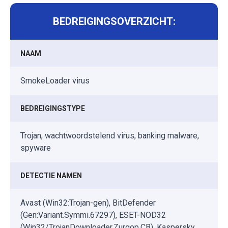
BEDREIGINGSOVERZICHT:
NAAM
SmokeLoader virus
BEDREIGINGSTYPE
Trojan, wachtwoordstelend virus, banking malware,
spyware
DETECTIE NAMEN
Avast (Win32:Trojan-gen), BitDefender
(Gen:Variant.Symmi.67297), ESET-NOD32
(Win32/TrojanDownloader.Zurgop.CB), Kaspersky