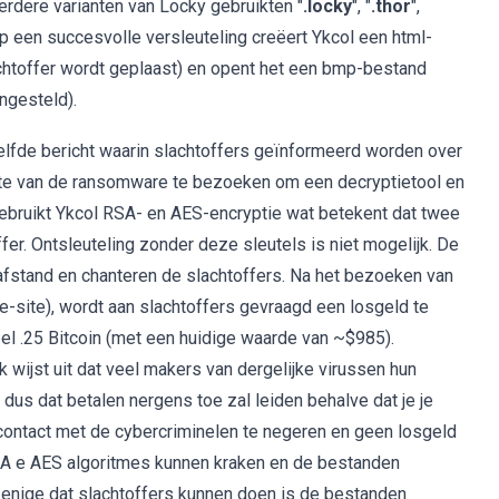
eerdere varianten van Locky gebruikten "
.locky
", "
.thor
",
p een succesvolle versleuteling creëert Ykcol een html-
lachtoffer wordt geplaast) en opent het een bmp-bestand
ngesteld).
lfde bericht waarin slachtoffers geïnformeerd worden over
te van de ransomware te bezoeken om een decryptietool en
 gebruikt Ykcol RSA- en AES-encryptie wat betekent dat twee
er. Ontsleuteling zonder deze sleutels is niet mogelijk. De
afstand en chanteren de slachtoffers. Na het bezoeken van
e-site), wordt aan slachtoffers gevraagd een losgeld te
teel .25 Bitcoin (met een huidige waarde van ~$985).
k wijst uit dat veel makers van dergelijke virussen hun
dus dat betalen nergens toe zal leiden behalve dat je je
contact met de cybercriminelen te negeren en geen losgeld
SA e AES algoritmes kunnen kraken en de bestanden
 enige dat slachtoffers kunnen doen is de bestanden