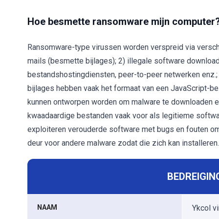
Hoe besmette ransomware mijn computer
Ransomware-type virussen worden verspreid via versch
mails (besmette bijlages); 2) illegale software downlo
bestandshostingdiensten, peer-to-peer netwerken enz.; 3
bijlages hebben vaak het formaat van een JavaScript-b
kunnen ontworpen worden om malware te downloaden en 
kwaadaardige bestanden vaak voor als legitieme softwa
exploiteren verouderde software met bugs en fouten o
deur voor andere malware zodat die zich kan installeren.
BEDREIGIN
NAAM
Ykcol v