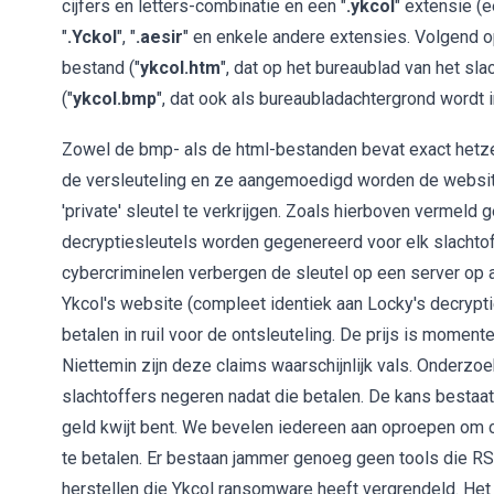
cijfers en letters-combinatie en een "
.ykcol
" extensie (
"
.Yckol
", "
.aesir
" en enkele andere extensies. Volgend o
bestand ("
ykcol.htm
", dat op het bureaublad van het s
("
ykcol.bmp
", dat ook als bureaubladachtergrond wordt i
Zowel de bmp- als de html-bestanden bevat exact hetze
de versleuteling en ze aangemoedigd worden de websi
'private' sleutel te verkrijgen. Zoals hierboven vermeld
decryptiesleutels worden gegenereerd voor elk slachtoff
cybercriminelen verbergen de sleutel op een server op 
Ykcol's website (compleet identiek aan Locky's decrypti
betalen in ruil voor de ontsleuteling. De prijs is momen
Niettemin zijn deze claims waarschijnlijk vals. Onderzoe
slachtoffers negeren nadat die betalen. De kans bestaat 
geld kwijt bent. We bevelen iedereen aan oproepen om 
te betalen. Er bestaan jammer genoeg geen tools die R
herstellen die Ykcol ransomware heeft vergrendeld. Het