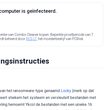
computer is geïnfecteerd.
icentie van Combo Cleaner kopen. Beperkte proefperiode van 7
rdt beheerd door
RCS LT
, het moederbedrijf van PCRisk.
ngsinstructies
re van het ransomware-type genaamd
Locky
(merk op dat
treert stiekem het systeem en versleutelt bestanden met
eling hernoemt Ykcol de bestanden met een unieke 16