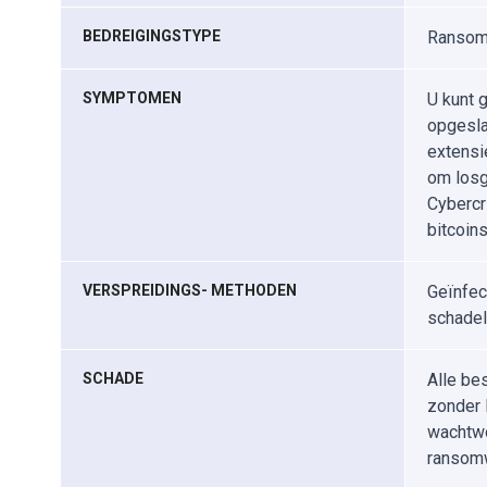
BEDREIGINGSTYPE
Ransomw
SYMPTOMEN
U kunt 
opgesla
extensi
om losg
Cybercr
bitcoin
VERSPREIDINGS- METHODEN
Geïnfec
schadel
SCHADE
Alle be
zonder l
wachtwo
ransomw