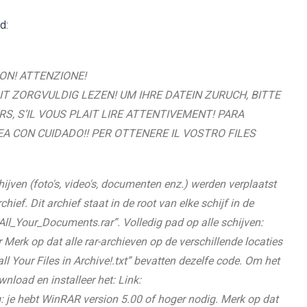
d:
ON! ATTENZIONE!
T ZORGVULDIG LEZEN! UM IHRE DATEIN ZURUCH, BITTE
S, S’IL VOUS PLAIT LIRE ATTENTIVEMENT! PARA
EA CON CUIDADO!! PER OTTENERE IL VOSTRO FILES
ijven (foto's, video's, documenten enz.) werden verplaatst
. Dit archief staat in de root van elke schijf in de
l_Your_Documents.rar”. Volledig pad op alle schijven:
erk op dat alle rar-archieven op de verschillende locaties
l Your Files in Archive!.txt” bevatten dezelfe code. Om het
nload en installeer het: Link:
je hebt WinRAR version 5.00 of hoger nodig. Merk op dat