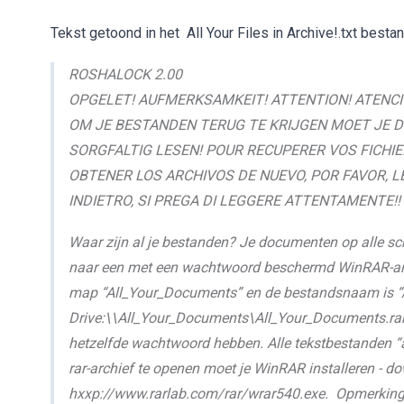
Tekst getoond in het All Your Files in Archive!.txt bestan
ROSHALOCK 2.00
OPGELET! AUFMERKSAMKEIT! ATTENTION! ATENCI
OM JE BESTANDEN TERUG TE KRIJGEN MOET JE DI
SORGFALTIG LESEN! POUR RECUPERER VOS FICHIER
OBTENER LOS ARCHIVOS DE NUEVO, POR FAVOR, L
INDIETRO, SI PREGA DI LEGGERE ATTENTAMENTE!!
Waar zijn al je bestanden? Je documenten op alle sch
naar een met een wachtwoord beschermd WinRAR-archief
map “All_Your_Documents” en de bestandsnaam is “Al
Drive:\\All_Your_Documents\All_Your_Documents.rar M
hetzelfde wachtwoord hebben. Alle tekstbestanden “al
rar-archief te openen moet je WinRAR installeren - dow
hxxp://www.rarlab.com/rar/wrar540.exe. Opmerking: 