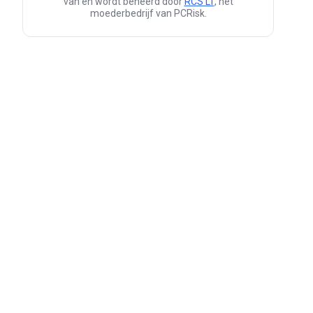
van en wordt beheerd door
RCS LT
, het
moederbedrijf van PCRisk.