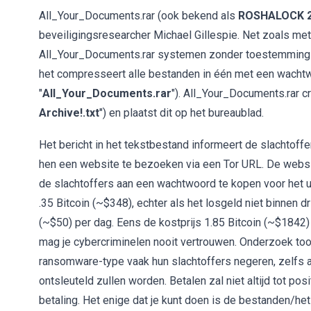
All_Your_Documents.rar (ook bekend als
ROSHALOCK 2
beveiligingsresearcher Michael Gillespie. Net zoals met
All_Your_Documents.rar systemen zonder toestemming va
het compresseert alle bestanden in één met een wacht
"
All_Your_Documents.rar
"). All_Your_Documents.rar c
Archive!.txt
") en plaatst dit op het bureaublad.
Het bericht in het tekstbestand informeert de slachtoff
hen een website te bezoeken via een Tor URL. De websi
de slachtoffers aan een wachtwoord te kopen voor het u
.35 Bitcoin (~$348), echter als het losgeld niet binnen dr
(~$50) per dag. Eens de kostprijs 1.85 Bitcoin (~$1842
mag je cybercriminelen nooit vertrouwen. Onderzoek too
ransomware-type vaak hun slachtoffers negeren, zelfs al
ontsleuteld zullen worden. Betalen zal niet altijd tot po
betaling. Het enige dat je kunt doen is de bestanden/he