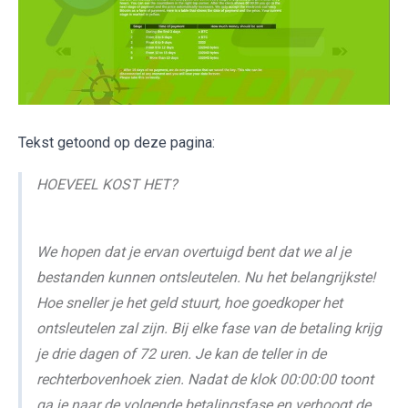
Tekst getoond op deze pagina:
HOEVEEL KOST HET?
We hopen dat je ervan overtuigd bent dat we al je
bestanden kunnen ontsleutelen. Nu het belangrijkste!
Hoe sneller je het geld stuurt, hoe goedkoper het
ontsleutelen zal zijn. Bij elke fase van de betaling krijg
je drie dagen of 72 uren. Je kan de teller in de
rechterbovenhoek zien. Nadat de klok 00:00:00 toont
ga je naar de volgende betalingsfase en verhoogt de