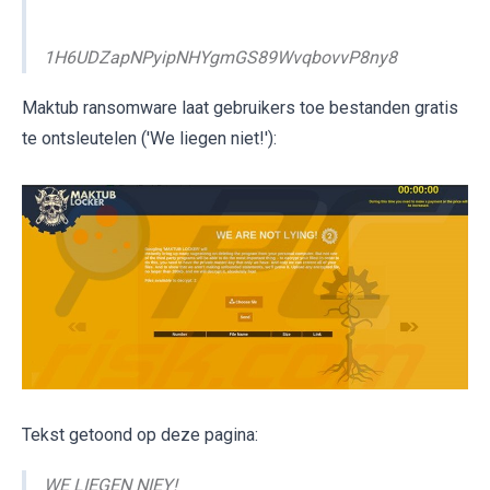
1H6UDZapNPyipNHYgmGS89WvqbovvP8ny8
Maktub ransomware laat gebruikers toe bestanden gratis
te ontsleutelen ('We liegen niet!'):
Tekst getoond op deze pagina:
WE LIEGEN NIEY!