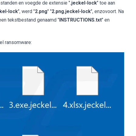
standen en voegde de extensie "
.jeckel-lock
" toe aan
ckel-lock
", werd "
2.png
" "
2.png.jeckel-lock
", enzovoort. Na
 een tekstbestand genaamd "
INSTRUCTIONS.txt
" en
el ransomware: