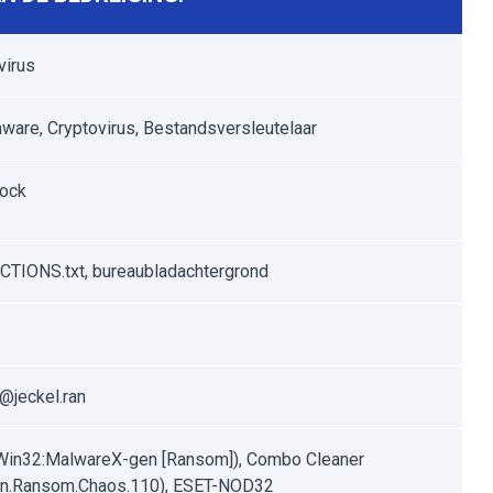
virus
are, Cryptovirus, Bestandsversleutelaar
lock
TIONS.txt, bureaubladachtergrond
@jeckel.ran
Win32:MalwareX-gen [Ransom]), Combo Cleaner
jan.Ransom.Chaos.110), ESET-NOD32