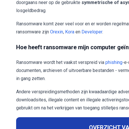
doorgaans neer op de gebruikte
symmetrische of asy
losgeldbedrag.
Ransomware komt zeer veel voor en er worden regelmat
ransomware zijn
Orexin
,
Kora
en
Developer
.
Hoe heeft ransomware mijn computer geïn
Ransomware wordt het vaakst verspreid via
phishing
-e-
documenten, archieven of uitvoerbare bestanden - vermo
in gang zetten.
Andere verspreidingsmethoden zijn kwaadaardige adver
downloadsites, illegale content en illegale activeringst
gebruikt om na het verkrijgen van toegang stilletjes ra
OVERZICHT VA