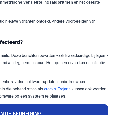
mmetrische versleutelingsalgoritmen
en het geëiste
ig nieuwe varianten ontdekt. Andere voorbeelden van
fecteerd?
mails. Deze berichten bevatten vaak kwaadaardige bijlagen -
md als legitieme inhoud. Het openen ervan kan de infectie
tenties, valse software-updates, onbetrouwbare
ools die bekend staan als
cracks
.
Trojans
kunnen ook worden
nsomware op een systeem te plaatsen.
N DE BEDREIGING: