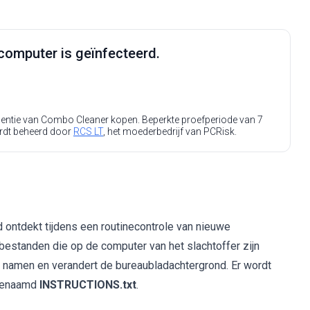
computer is geïnfecteerd.
icentie van Combo Cleaner kopen. Beperkte proefperiode van 7
rdt beheerd door
RCS LT
, het moederbedrijf van PCRisk.
ontdekt tijdens een routinecontrole van nieuwe
t bestanden die op de computer van het slachtoffer zijn
 namen en verandert de bureaubladachtergrond. Er wordt
 genaamd
INSTRUCTIONS.txt
.