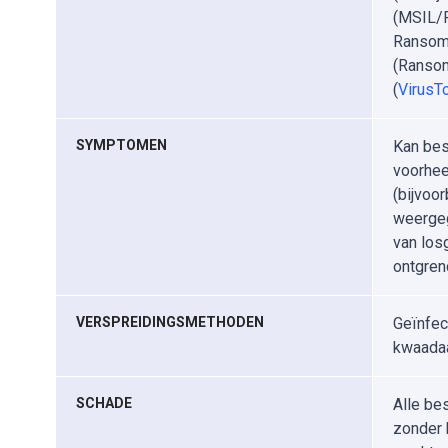
(MSIL/F
Ransom.
(Ransom
(
VirusTo
SYMPTOMEN
Kan bes
voorhee
(bijvoo
weergeg
van los
ontgren
VERSPREIDINGSMETHODEN
Geïnfec
kwaadaa
SCHADE
Alle be
zonder 