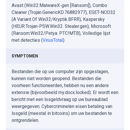
Avast (Win32:MalwareX-gen [Ransom]), Combo
Cleaner (Trojan.GenericKD.76882977), ESET-NOD32
(A Variant Of Win32/Kryptik.BFRR), Kaspersky
(HEUR:Trojan-PSW.Win32. Stealer.gen), Microsoft
(Ransom:Win32/Petya. PTC!MTB), Volledige lijst
met detecties (
VirusTotal
)
SYMPTOMEN
Bestanden die op uw computer zijn opgeslagen,
kunnen niet worden geopend. Bestanden die
voorheen functioneerden, hebben nu een andere
extensie (bijvoorbeeld my.docx.locked). Er wordt een
bericht met een losgeldvraag op uw bureaublad
weergegeven. Cybercriminelen eisen betaling van
losgeld (meestal in bitcoins) om uw bestanden te
ontgrendelen.