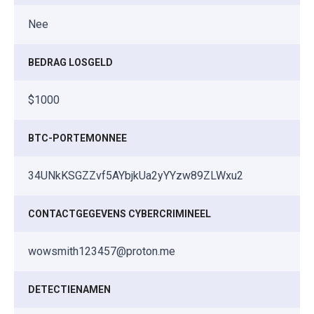
Nee
BEDRAG LOSGELD
$1000
BTC-PORTEMONNEE
34UNkKSGZZvf5AYbjkUa2yYYzw89ZLWxu2
CONTACTGEGEVENS CYBERCRIMINEEL
wowsmith123457@proton.me
DETECTIENAMEN