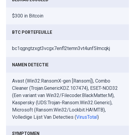
$300 in Bitcoin
BTC PORTEFEUILLE
bc1qgngtzxgt3vcgx7enfl2temn3vt4unf5lmcqkj
NAMEN DETECTIE
Avast (Win32:RansomX-gen [Ransom]), Combo
Cleaner (Trojan.GenericKDZ.107474), ESET-NOD32
(Een variant van Win32/Filecoder.BlackMatter.M),
Kaspersky (UDS:Trojan-Ransom.Win32.Generic),
Microsoft (Ransom:Win32/Lockbit.HA!MTB),
Volledige Lijst Van Detecties (
VirusTotal
)
SYMPTOMEN