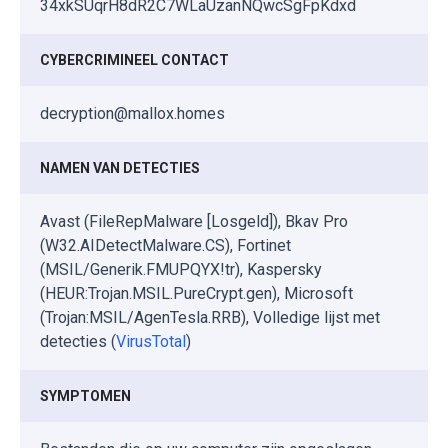
34xkSUqrH8dR2C7WLaUzanNQwcSgFpKdxd
CYBERCRIMINEEL CONTACT
decryption@mallox.homes
NAMEN VAN DETECTIES
Avast (FileRepMalware [Losgeld]), Bkav Pro
(W32.AIDetectMalware.CS), Fortinet
(MSIL/Generik.FMUPQYX!tr), Kaspersky
(HEUR:Trojan.MSIL.PureCrypt.gen), Microsoft
(Trojan:MSIL/AgenTesla.RRB), Volledige lijst met
detecties (
VirusTotal
)
SYMPTOMEN