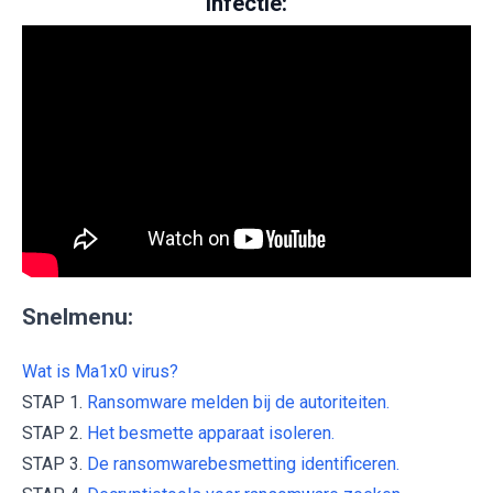
infectie:
Snelmenu:
Wat is Ma1x0 virus?
STAP 1.
Ransomware melden bij de autoriteiten.
STAP 2.
Het besmette apparaat isoleren.
STAP 3.
De ransomwarebesmetting identificeren.