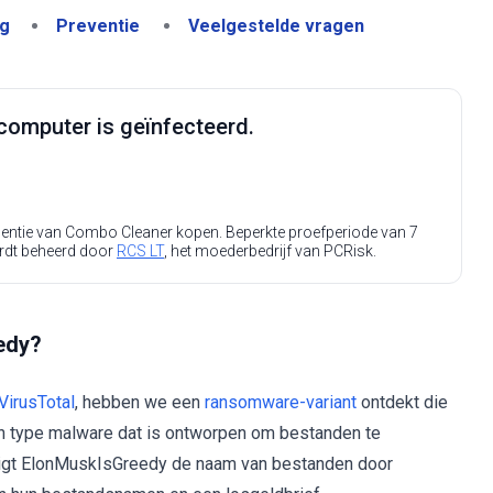
ng
Preventie
Veelgestelde vragen
computer is geïnfecteerd.
icentie van Combo Cleaner kopen. Beperkte proefperiode van 7
rdt beheerd door
RCS LT
, het moederbedrijf van PCRisk.
edy?
VirusTotal
, hebben we een
ransomware-variant
ontdekt die
 type malware dat is ontworpen om bestanden te
jzigt ElonMuskIsGreedy de naam van bestanden door