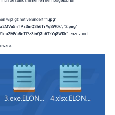
an hun bestandsnamen en een losgeldbrief
 wijzigt: het verandert "
1.jpg
"
ea2MVu5nTPz3inQ3h6TrYq8W0k
", "
2.png
"
U1ea2MVu5nTPz3inQ3h6TrYq8W0k
", enzovoort.
omware: