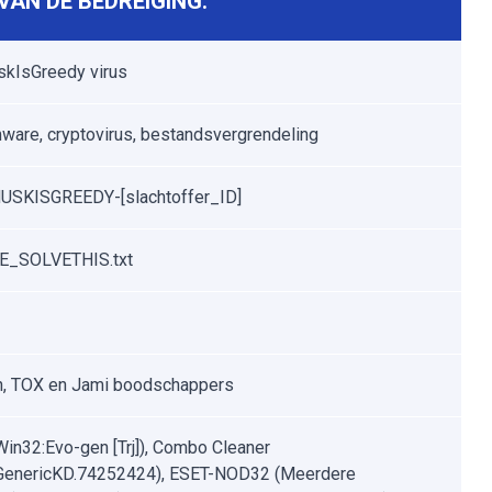
AN DE BEDREIGING:
kIsGreedy virus
are, cryptovirus, bestandsvergrendeling
USKISGREEDY-[slachtoffer_ID]
_SOLVETHIS.txt
n, TOX en Jami boodschappers
Win32:Evo-gen [Trj]), Combo Cleaner
.GenericKD.74252424), ESET-NOD32 (Meerdere