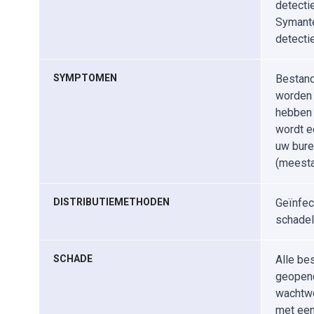
detecti
Symante
detecti
SYMPTOMEN
Bestand
worden 
hebben 
wordt e
uw bure
(meesta
DISTRIBUTIEMETHODEN
Geïnfec
schadel
SCHADE
Alle be
geopend
wachtwo
met een