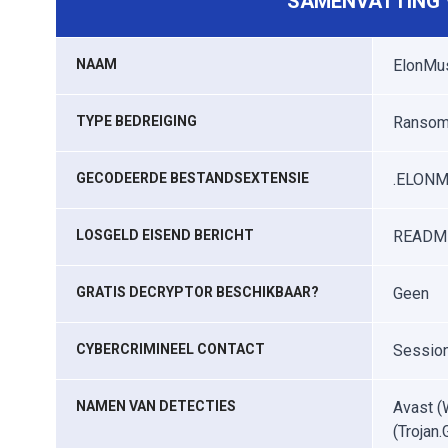
SAMENVATTING V
NAAM
ElonMus
TYPE BEDREIGING
Ransomw
GECODEERDE BESTANDSEXTENSIE
.ELONM
LOSGELD EISEND BERICHT
README
GRATIS DECRYPTOR BESCHIKBAAR?
Geen
CYBERCRIMINEEL CONTACT
Sessio
NAMEN VAN DETECTIES
Avast (
(Trojan