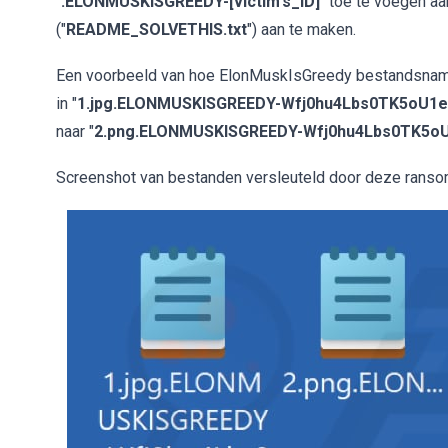
"
.ELONMUSKISGREEDY-[victim's_ID]
" toe te voegen a
("
README_SOLVETHIS.txt
") aan te maken.
Een voorbeeld van hoe ElonMuskIsGreedy bestandsnamen
in "
1.jpg.ELONMUSKISGREEDY-Wfj0hu4Lbs0TK5oU1
naar "
2.png.ELONMUSKISGREEDY-Wfj0hu4Lbs0TK5o
Screenshot van bestanden versleuteld door deze rans