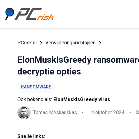
PCrisk.nl
Verwijderingsrichtlijnen
ElonMuskIsGreedy ransomware 
decryptie opties
RANSOMWARE
Ook bekend als:
ElonMuskIsGreedy virus
Tomas Meskauskas
•
14 oktober 2024
•
S
Snelle links: