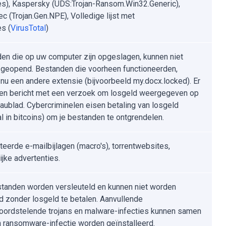
es), Kaspersky (UDS:Trojan-Ransom.Win32.Generic),
c (Trojan.Gen.NPE), Volledige lijst met
es (
VirusTotal
)
en die op uw computer zijn opgeslagen, kunnen niet
geopend. Bestanden die voorheen functioneerden,
nu een andere extensie (bijvoorbeeld my.docx.locked). Er
en bericht met een verzoek om losgeld weergegeven op
aublad. Cybercriminelen eisen betaling van losgeld
l in bitcoins) om je bestanden te ontgrendelen.
teerde e-mailbijlagen (macro's), torrentwebsites,
ijke advertenties.
standen worden versleuteld en kunnen niet worden
 zonder losgeld te betalen. Aanvullende
ordstelende trojans en malware-infecties kunnen samen
 ransomware-infectie worden geïnstalleerd.