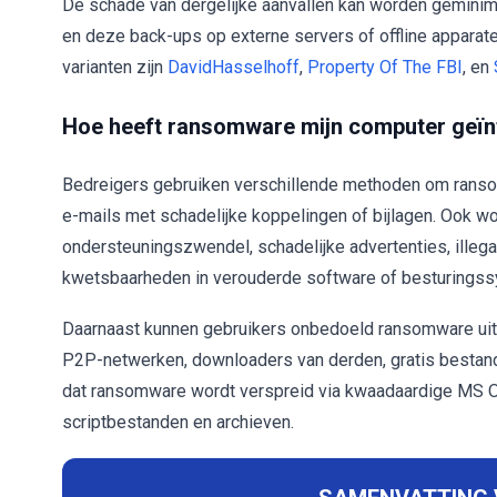
De schade van dergelijke aanvallen kan worden gemini
en deze back-ups op externe servers of offline apparat
varianten zijn
DavidHasselhoff
,
Property Of The FBI
, en
Hoe heeft ransomware mijn computer geïn
Bedreigers gebruiken verschillende methoden om ranso
e-mails met schadelijke koppelingen of bijlagen. Ook w
ondersteuningszwendel, schadelijke advertenties, illega
kwetsbaarheden in verouderde software of besturings
Daarnaast kunnen gebruikers onbedoeld ransomware uit
P2P-netwerken, downloaders van derden, gratis bestand
dat ransomware wordt verspreid via kwaadaardige MS O
scriptbestanden en archieven.