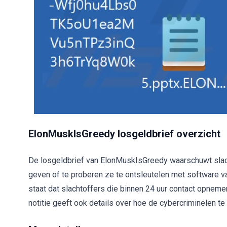
ElonMuskIsGreedy losgeldbrief overzicht
De losgeldbrief van ElonMuskIsGreedy waarschuwt slac
geven of te proberen ze te ontsleutelen met software 
staat dat slachtoffers die binnen 24 uur contact opnemen
notitie geeft ook details over hoe de cybercriminelen t