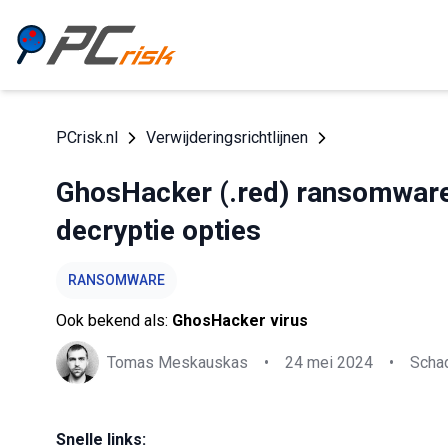
PCrisk.nl
Verwijderingsrichtlijnen
GhosHacker (.red) ransomware 
decryptie opties
RANSOMWARE
Ook bekend als:
GhosHacker virus
Tomas Meskauskas
•
24 mei 2024
•
Schad
Snelle links: