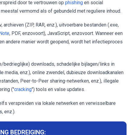
rspreid door te vertrouwen op
phishing
en social
 meestal vermomd als of gebundeld met reguliere inhoud.
v, archieven (ZIP, RAR, enz.), uitvoerbare bestanden (.exe,
Note
, PDF, enzovoort), JavaScript, enzovoort. Wanneer een
een andere manier wordt geopend, wordt het infectieproces
bedrieglijke) downloads, schadelijke bijlagen/links in
ale media, enz.), online zwendel, dubieuze downloadkanalen
estanden, Peer-to-Peer sharing-netwerken, enz.), illegale
ring ("
cracking
") tools en valse updates.
fs verspreiden via lokale netwerken en verwisselbare
, enz.).
NG BEDREIGING: