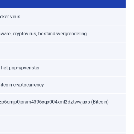
ker virus
are, cryptovirus, bestandsvergrendeling
n het pop-upvenster
Bitcoin cryptocurrency
zp6qmjp0jpram4396xqx004xml2dztwwjaxs (Bitcoin)