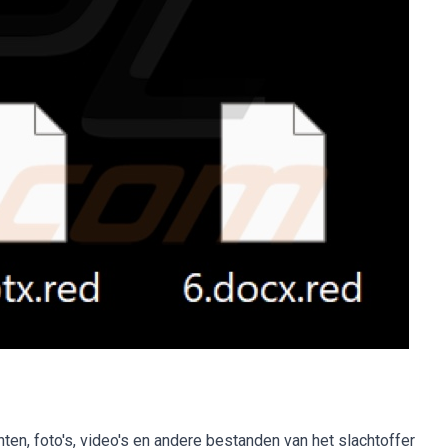
ten, foto's, video's en andere bestanden van het slachtoffer