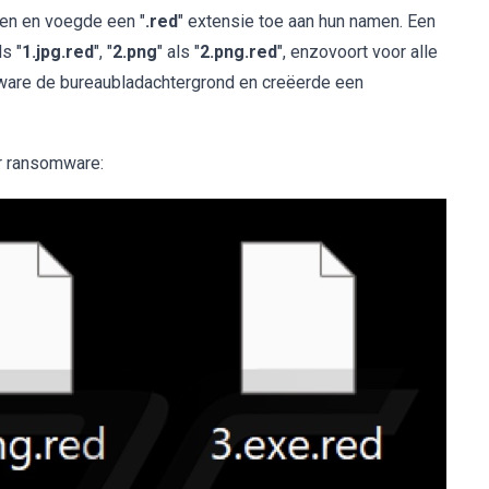
en en voegde een "
.red
" extensie toe aan hun namen. Een
ls "
1.jpg.red
", "
2.png
" als "
2.png.red
", enzovoort voor alle
ware de bureaubladachtergrond en creëerde een
r ransomware: