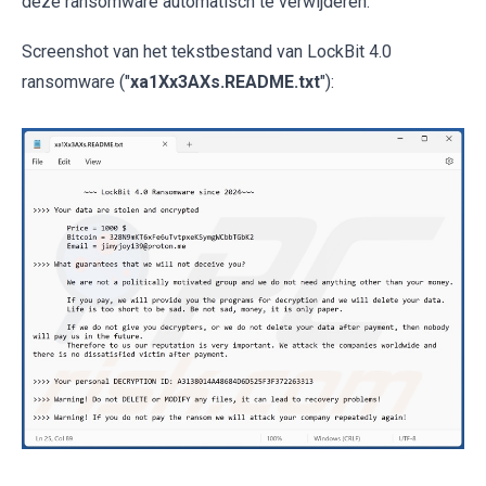
deze ransomware automatisch te verwijderen.
Screenshot van het tekstbestand van LockBit 4.0
ransomware ("
xa1Xx3AXs.README.txt
"):