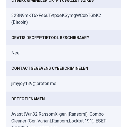
CYBERCRIMINELEN CRYPTOWALLET ADRES
328N9mKT6xFe6uTvtpxeKSymgWCbbTGbK2
(Bitcoin)
GRATIS DECRYPTIETOOL BESCHIKBAAR?
Nee
CONTACTGEGEVENS CYBERCRIMINELEN
jimyjoy139@proton.me
DETECTIENAMEN
Avast (Win32:RansomX-gen [Ransom]), Combo
Cleaner (Gen:Variant.Ransom.Lockbit.191), ESET-