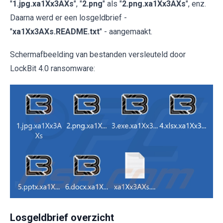
"
1.jpg.xa1Xx3AXs
", "
2.png
" als "
2.png.xa1Xx3AXs
", enz.
Daarna werd er een losgeldbrief -
"
xa1Xx3AXs.README.txt
" - aangemaakt.
Schermafbeelding van bestanden versleuteld door
LockBit 4.0 ransomware:
Losgeldbrief overzicht