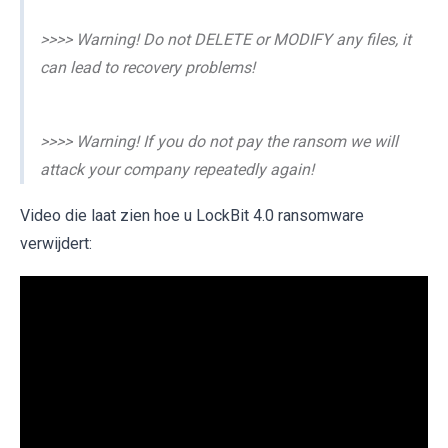
>>>> Warning! Do not DELETE or MODIFY any files, it
can lead to recovery problems!
>>>> Warning! If you do not pay the ransom we will
attack your company repeatedly again!
Video die laat zien hoe u LockBit 4.0 ransomware
verwijdert: