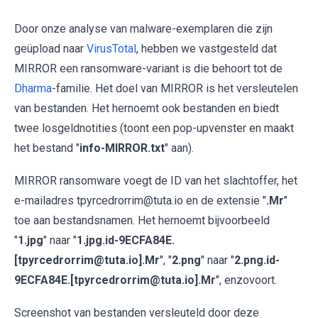
Door onze analyse van malware-exemplaren die zijn
geüpload naar
VirusTotal
, hebben we vastgesteld dat
MIRROR een ransomware-variant is die behoort tot de
Dharma
-familie. Het doel van MIRROR is het versleutelen
van bestanden. Het hernoemt ook bestanden en biedt
twee losgeldnotities (toont een pop-upvenster en maakt
het bestand "
info-MIRROR.txt
" aan).
MIRROR ransomware voegt de ID van het slachtoffer, het
e-mailadres tpyrcedrorrim@tuta.io en de extensie "
.Mr
"
toe aan bestandsnamen. Het hernoemt bijvoorbeeld
"
1.jpg
" naar "
1.jpg.id-9ECFA84E.
[tpyrcedrorrim@tuta.io].Mr
", "
2.png
" naar "
2.png.id-
9ECFA84E.[tpyrcedrorrim@tuta.io].Mr
", enzovoort.
Screenshot van bestanden versleuteld door deze