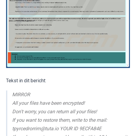
Tekst in dit bericht:
MIRROR
All your files have been encrypted!
Don't worry, you can return all your files!
If you want to restore them, write to the mail:
tpyrcedrorrim@tuta.io YOUR ID 9ECFA84E