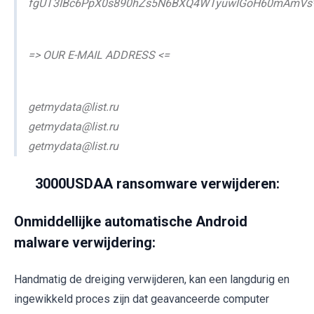
fgUT3IBc6PpX0s890hZs5N6BXQ4WTyuwIGoH60mAmVs*g
=> OUR E-MAIL ADDRESS <=
getmydata@list.ru
getmydata@list.ru
getmydata@list.ru
3000USDAA ransomware verwijderen:
Onmiddellijke automatische Android
malware verwijdering:
Handmatig de dreiging verwijderen, kan een langdurig en
ingewikkeld proces zijn dat geavanceerde computer