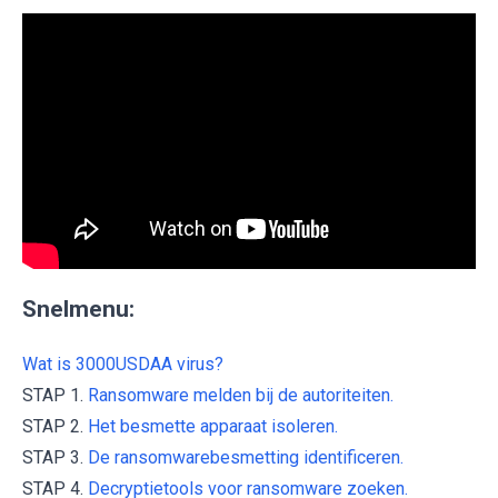
Snelmenu:
Wat is 3000USDAA virus?
STAP 1.
Ransomware melden bij de autoriteiten.
STAP 2.
Het besmette apparaat isoleren.
STAP 3.
De ransomwarebesmetting identificeren.
STAP 4.
Decryptietools voor ransomware zoeken.