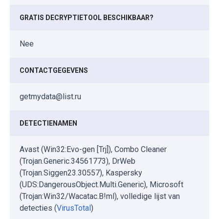
GRATIS DECRYPTIETOOL BESCHIKBAAR?
Nee
CONTACTGEGEVENS
getmydata@list.ru
DETECTIENAMEN
Avast (Win32:Evo-gen [Trj]), Combo Cleaner
(Trojan.Generic.34561773), DrWeb
(Trojan.Siggen23.30557), Kaspersky
(UDS:DangerousObject.Multi.Generic), Microsoft
(Trojan:Win32/Wacatac.B!ml), volledige lijst van
detecties (
VirusTotal
)