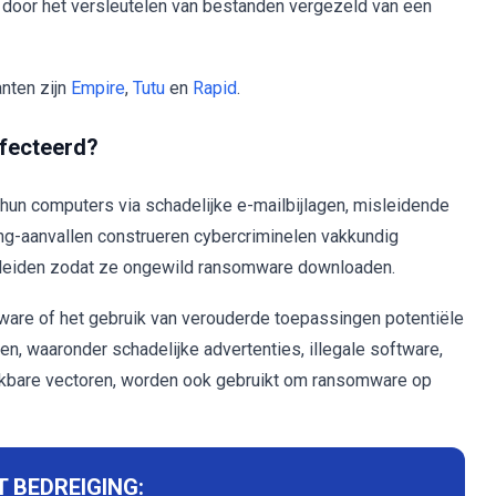
l door het versleutelen van bestanden vergezeld van een
nten zijn
Empire
,
Tutu
en
Rapid
.
fecteerd?
un computers via schadelijke e-mailbijlagen, misleidende
ng-aanvallen construeren cybercriminelen vakkundig
isleiden zodat ze ongewild ransomware downloaden.
ware of het gebruik van verouderde toepassingen potentiële
, waaronder schadelijke advertenties, illegale software,
jkbare vectoren, worden ook gebruikt om ransomware op
 BEDREIGING: