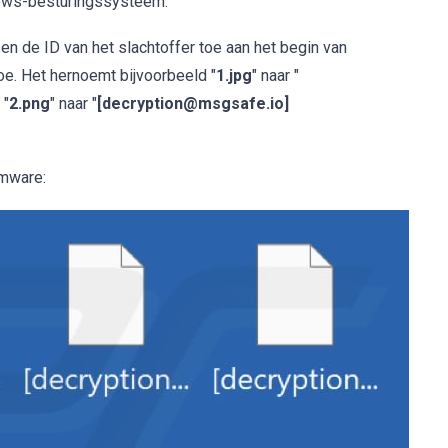
dows-besturingssysteem.
n de ID van het slachtoffer toe aan het begin van
toe. Het hernoemt bijvoorbeeld "
1.jpg
" naar "
, "
2.png
" naar "
[decryption@msgsafe.io]
omware: