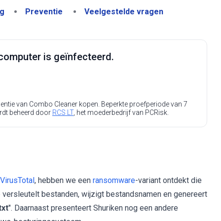
ng
Preventie
Veelgestelde vragen
computer is geïnfecteerd.
icentie van Combo Cleaner kopen. Beperkte proefperiode van 7
rdt beheerd door
RCS LT
, het moederbedrijf van PCRisk.
VirusTotal
, hebben we een
ransomware
-variant ontdekt die
 versleutelt bestanden, wijzigt bestandsnamen en genereert
xt
". Daarnaast presenteert Shuriken nog een andere