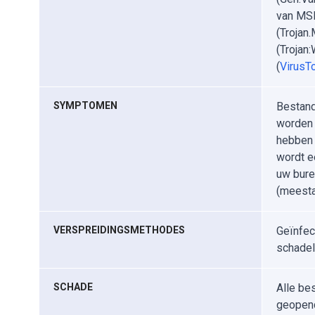
van MSI
(Trojan
(Trojan
(
VirusTo
SYMPTOMEN
Bestand
worden 
hebben 
wordt e
uw bure
(meesta
VERSPREIDINGSMETHODES
Geïnfec
schadel
SCHADE
Alle be
geopend