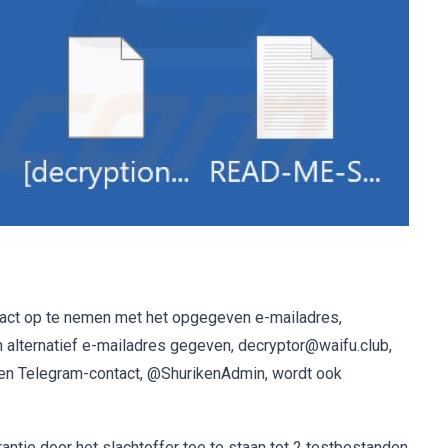
ntact op te nemen met het opgegeven e-mailadres,
 alternatief e-mailadres gegeven, decryptor@waifu.club,
 Een Telegram-contact, @ShurikenAdmin, wordt ook
antie door het slachtoffer toe te staan tot 2 testbestanden