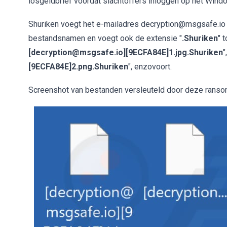
losgeldbrief voordat slachtoffers inloggen op het Win
Shuriken voegt het e-mailadres decryption@msgsafe.io e
bestandsnamen en voegt ook de extensie "
.Shuriken
" 
[decryption@msgsafe.io][9ECFA84E]1.jpg.Shuriken
"
[9ECFA84E]2.png.Shuriken
", enzovoort.
Screenshot van bestanden versleuteld door deze rans