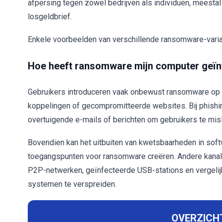
afpersing tegen zowel bedrijven als individuen, meesta
losgeldbrief.
Enkele voorbeelden van verschillende ransomware-varia
Hoe heeft ransomware mijn computer geïn
Gebruikers introduceren vaak onbewust ransomware op h
koppelingen of gecompromitteerde websites. Bij phishi
overtuigende e-mails of berichten om gebruikers te m
Bovendien kan het uitbuiten van kwetsbaarheden in soft
toegangspunten voor ransomware creëren. Andere kanalen
P2P-netwerken, geïnfecteerde USB-stations en vergeli
systemen te verspreiden.
OVERZICHT