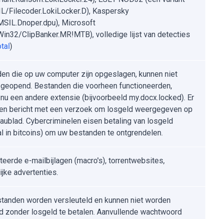
L/Filecoder.LokiLocker.D), Kaspersky
.MSIL.Dnoper.dpu), Microsoft
:Win32/ClipBanker.MR!MTB), volledige lijst van detecties
tal
)
en die op uw computer zijn opgeslagen, kunnen niet
geopend. Bestanden die voorheen functioneerden,
nu een andere extensie (bijvoorbeeld my.docx.locked). Er
en bericht met een verzoek om losgeld weergegeven op
aublad. Cybercriminelen eisen betaling van losgeld
l in bitcoins) om uw bestanden te ontgrendelen.
teerde e-mailbijlagen (macro's), torrentwebsites,
ijke advertenties.
standen worden versleuteld en kunnen niet worden
 zonder losgeld te betalen. Aanvullende wachtwoord