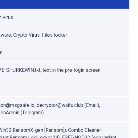
n virus
are, Crypto Virus, Files locker
en
-SHURKEWIN.txt, text in the pre-login screen
ion@msgsafe.io, decryptor@waifu.club (Email),
kenAdmin (Telegram)
Win32:RansomX-gen [Ransom]), Combo Cleaner
riant.Ransom.LokiLocker.24), ESET-NOD32 (een variant