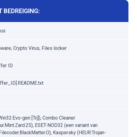
 BEDREIGING:
rus
are, Crypto Virus, Files locker
ffer ID
offer_ID].README.txt
Win32:Evo-gen [Trj]), Combo Cleaner
ur.Mint.Zard.25), ESET-NOD32 (een variant van
ilecoder.BlackMatter.O), Kaspersky (HEUR:Trojan-