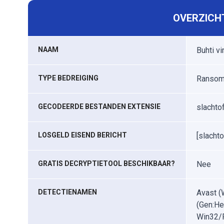
OVERZICHT
NAAM
Buhti vi
TYPE BEDREIGING
Ransomw
GECODEERDE BESTANDEN EXTENSIE
slachto
LOSGELD EISEND BERICHT
[slacht
GRATIS DECRYPTIETOOL BESCHIKBAAR?
Nee
DETECTIENAMEN
Avast (
(Gen:He
Win32/F