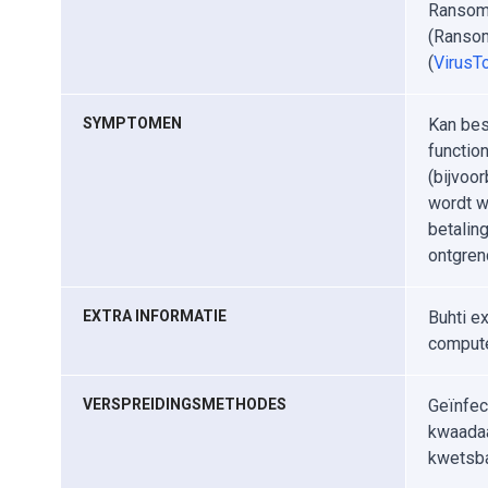
Ransom.
(Ransom
(
VirusTo
SYMPTOMEN
Kan bes
functio
(bijvoo
wordt w
betalin
ontgren
EXTRA INFORMATIE
Buhti e
compute
VERSPREIDINGSMETHODES
Geïnfec
kwaadaa
kwetsb