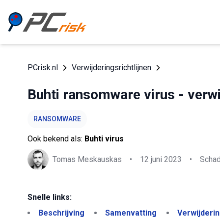
PCrisk.nl
Verwijderingsrichtlijnen
Buhti ransomware virus - verwi
RANSOMWARE
Ook bekend als:
Buhti virus
Tomas Meskauskas
•
12 juni 2023
•
Schad
Snelle links:
Beschrijving
Samenvatting
Verwijderi