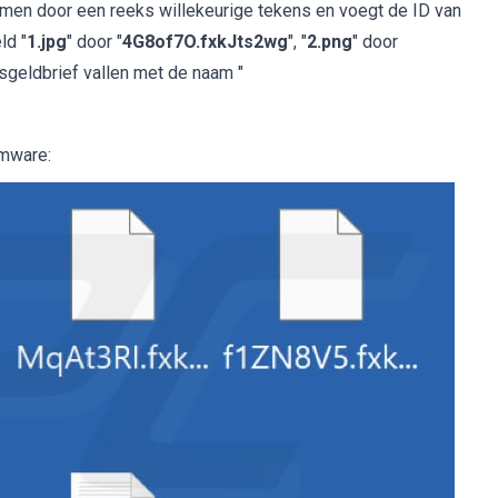
amen door een reeks willekeurige tekens en voegt de ID van
ld "
1.jpg
" door "
4G8of7O.fxkJts2wg
", "
2.png
" door
osgeldbrief vallen met de naam "
omware: