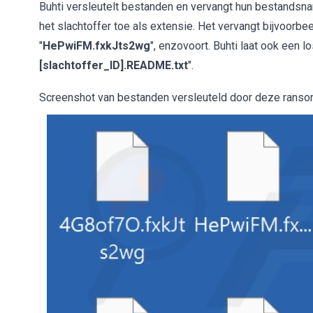
Buhti versleutelt bestanden en vervangt hun bestandsn
het slachtoffer toe als extensie. Het vervangt bijvoorbee
"
HePwiFM.fxkJts2wg
", enzovoort. Buhti laat ook een l
[slachtoffer_ID].README.txt
".
Screenshot van bestanden versleuteld door deze rans