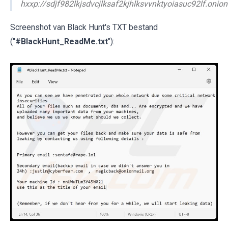
hxxp://sdjf982lkjsdvcjlksaf2kjhlksvvnktyoiasuc92lf.onion
Screenshot van Black Hunt's TXT bestand
("
#BlackHunt_ReadMe.txt
"):