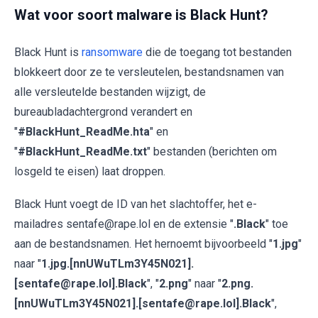
Wat voor soort malware is Black Hunt?
Black Hunt is
ransomware
die de toegang tot bestanden
blokkeert door ze te versleutelen, bestandsnamen van
alle versleutelde bestanden wijzigt, de
bureaubladachtergrond verandert en
"
#BlackHunt_ReadMe.hta
" en
"
#BlackHunt_ReadMe.txt
" bestanden (berichten om
losgeld te eisen) laat droppen.
Black Hunt voegt de ID van het slachtoffer, het e-
mailadres sentafe@rape.lol en de extensie "
.Black
" toe
aan de bestandsnamen. Het hernoemt bijvoorbeeld "
1.jpg
"
naar "
1.jpg.[nnUWuTLm3Y45N021].
[sentafe@rape.lol].Black
", "
2.png
" naar "
2.png.
[nnUWuTLm3Y45N021].[sentafe@rape.lol].Black
",