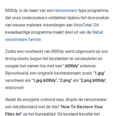
Bl00dy is de naam van een
ransomware
-type programma,
dat onze onderzoekers ontdekten tijdens het doorzoeken
van nieuwe malware-inzendingen aan VirusTotal. Dit
kwaadaardige programma maakt deel uit van de
Babuk
ransomware familie
.
Zodra een voorbeeld van Bl00dy werd uitgevoerd op ons
testsysteem, begon het bestanden te versleutelen en
voegde hun namen toe met een "
.bl00dy
" extensie.
Bijvoorbeeld, een originele bestandsnaam zoals "
1.jpg
"
verscheen als "
1.jpg.bl00dy
", "
2.png
" als "
2.png.bl00dy
",
enzovoort.
Nadat de encryptie voltooid was, dropte de ransomware
een tekstbestand met de titel "
How To Restore Your
Files.txt
" op het bureaublad. Dit bestand bevatte het