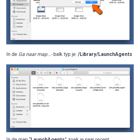
In de
Ga naar map...-
balk typ je:
/Library/LaunchAgents
In de map “
LaunchAgents
” zoek je naar recent