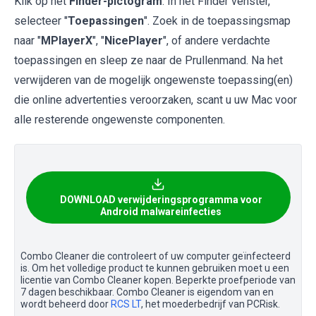
Klik op het
Finder-pictogram
. In het Finder venster,
selecteer "
Toepassingen
". Zoek in de toepassingsmap
naar "
MPlayerX
", "
NicePlayer
", of andere verdachte
toepassingen en sleep ze naar de Prullenmand. Na het
verwijderen van de mogelijk ongewenste toepassing(en)
die online advertenties veroorzaken, scant u uw Mac voor
alle resterende ongewenste componenten.
DOWNLOAD verwijderingsprogramma voor
Android malwareinfecties
Combo Cleaner die controleert of uw computer geïnfecteerd
is. Om het volledige product te kunnen gebruiken moet u een
licentie van Combo Cleaner kopen. Beperkte proefperiode van
7 dagen beschikbaar. Combo Cleaner is eigendom van en
wordt beheerd door
RCS LT
, het moederbedrijf van PCRisk.