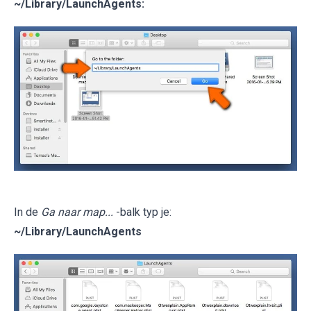
~/Library/LaunchAgents
:
In de
Ga naar map...
-balk typ je:
~/Library/LaunchAgents