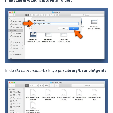
map /Library/LaunchAgents folder:
In de
Ga naar map...-
balk typ je:
/Library/LaunchAgents