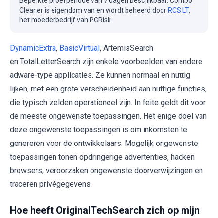
Beperkte proefperiode van 7 dagen beschikbaar. Combo
Cleaner is eigendom van en wordt beheerd door
RCS LT
,
het moederbedrijf van PCRisk.
DynamicExtra
,
BasicVirtual
, ArtemisSearch
en TotalLetterSearch zijn enkele voorbeelden van andere
adware-type applicaties. Ze kunnen normaal en nuttig
lijken, met een grote verscheidenheid aan nuttige functies,
die typisch zelden operationeel zijn. In feite geldt dit voor
de meeste ongewenste toepassingen. Het enige doel van
deze ongewenste toepassingen is om inkomsten te
genereren voor de ontwikkelaars. Mogelijk ongewenste
toepassingen tonen opdringerige advertenties, hacken
browsers, veroorzaken ongewenste doorverwijzingen en
traceren privégegevens.
Hoe heeft OriginalTechSearch zich op mijn