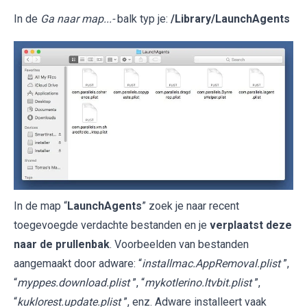
In de
Ga naar map...-
balk typ je:
/Library/LaunchAgents
In de map “
LaunchAgents
” zoek je naar recent
toegevoegde verdachte bestanden en je
verplaatst deze
naar de prullenbak
. Voorbeelden van bestanden
aangemaakt door adware: “
installmac.AppRemoval.plist
”,
“
myppes.download.plist
”, “
mykotlerino.ltvbit.plist
”,
“
kuklorest.update.plist
”, enz. Adware installeert vaak