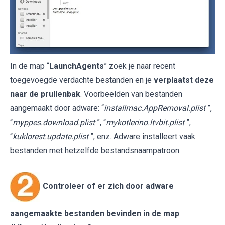
In de map “
LaunchAgents
” zoek je naar recent
toegevoegde verdachte bestanden en je
verplaatst deze
naar de prullenbak
. Voorbeelden van bestanden
aangemaakt door adware: “
installmac.AppRemoval.plist
”,
“
myppes.download.plist
”, “
mykotlerino.ltvbit.plist
”,
“
kuklorest.update.plist
”, enz. Adware installeert vaak
bestanden met hetzelfde bestandsnaampatroon.
Controleer of er zich door adware
aangemaakte bestanden bevinden in de map