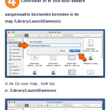
Controleer of er zich door adware
aangemaakte bestanden bevinden in de
map
/Library/LaunchDaemons
:
In de
Ga naar
map...-balk typ
je:
/Library/LaunchDaemons