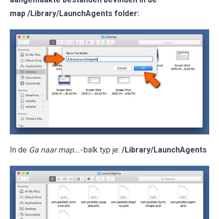
map /Library/LaunchAgents folder:
In de
Ga naar map...-
balk typ je:
/Library/LaunchAgents