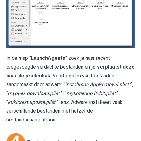
In de map “
LaunchAgents
” zoek je naar recent
toegevoegde verdachte bestanden en
je verplaatst deze
naar de prullenbak
. Voorbeelden van bestanden
aangemaakt door adware: “
installmac.AppRemoval.plist
”,
“
myppes.download.plist
”, “
mykotlerino.ltvbit.plist
”,
“
kuklorest.update.plist
”, enz. Adware installeert vaak
verschillende bestanden met hetzelfde
bestandsnaampatroon.