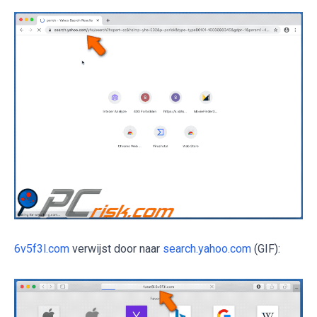
6v5f3l.com
verwijst door naar
search.yahoo.com
(GIF):