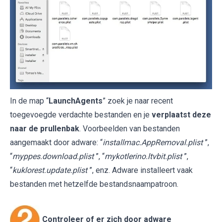
In de map “
LaunchAgents
” zoek je naar recent
toegevoegde verdachte bestanden en je
verplaatst deze
naar de prullenbak
. Voorbeelden van bestanden
aangemaakt door adware: “
installmac.AppRemoval.plist
”,
“
myppes.download.plist
”, “
mykotlerino.ltvbit.plist
”,
“
kuklorest.update.plist
”, enz. Adware installeert vaak
bestanden met hetzelfde bestandsnaampatroon.
Controleer of er zich door adware