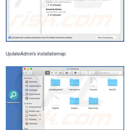
UpdateAdmin's installatiemap: