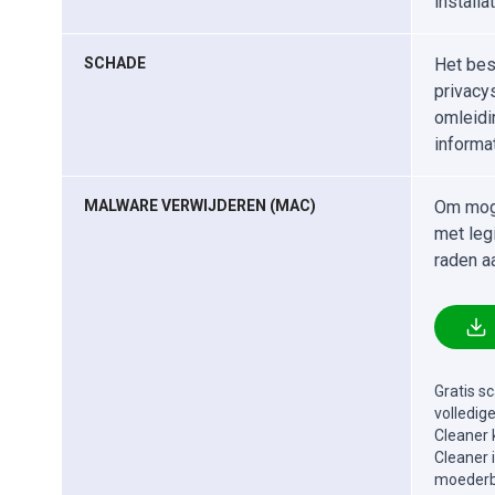
install
SCHADE
Het bes
privacy
omleidi
informat
MALWARE VERWIJDEREN (MAC)
Om moge
met leg
raden a
Gratis s
volledig
Cleaner 
Cleaner 
moederbe