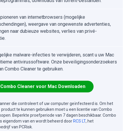
atieprogramma's, downloads van torrent-bestanden.
pioneren van internetbrowsers (mogelijke
schendingen), weergave van ongewenste advertenties,
ngen naar dubieuze websites, verlies van privé-
ie.
lijke malware-infecties te verwijderen, scant u uw Mac
itieme antivirussoftware. Onze beveiligingsonderzoekers
an Combo Cleaner te gebruiken.
Combo Cleaner voor Mac Downloaden
canner die controleert of uw computer geïnfecteerd is. Om het
e product te kunnen gebruiken moet u een licentie van Combo
kopen. Beperkte proefperiode van 7 dagen beschikbaar. Combo
is eigendom van en wordt beheerd door
RCS LT
, het
drijf van PCRisk.