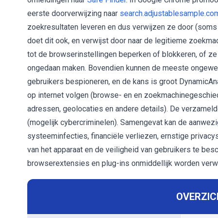
eerste doorverwijzing naar
search.adjustablesample.co
zoekresultaten leveren en dus verwijzen ze door (soms 
doet dit ook, en verwijst door naar de legitieme zoekm
tot de browserinstellingen beperken of blokkeren, of ze
ongedaan maken. Bovendien kunnen de meeste ongewens
gebruikers bespioneren, en de kans is groot DynamicAnal
op internet volgen (browse- en en zoekmachinegeschiede
adressen, geolocaties en andere details). De verzamel
(mogelijk cybercriminelen). Samengevat kan de aanwezi
systeeminfecties, financiële verliezen, ernstige privacys
van het apparaat en de veiligheid van gebruikers te bes
browserextensies en plug-ins onmiddellijk worden verwi
OVERZICH