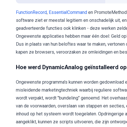
FunctionRecord
,
EssentialCommand
en PromoteMethod z
software ziet er meestal legitiem en onschadelijk uit, en 
geadverteerde functies ook klinken - deze werken zelde
Ongewenste applicaties hebben maar één doel: Geld ople
Dus in plaats van hun beloftes waar te maken, vertone
kapen ze browsers, veroorzaken ze omleidingen en besp
Hoe werd DynamicAnalog geïnstalleerd op
Ongewenste programma's kunnen worden gedownload en 
misleidende marketingtechniek waarbij reguliere soft
wordt verpakt, wordt "bundeling" genoemd. Het overhaas
van de voorwaarden, overslaan van stappen en secties, 
inhoud op het systeem wordt toegelaten. Opdringerige 
aangeklikt, kunnen ze scripts uitvoeren, die zijn ont