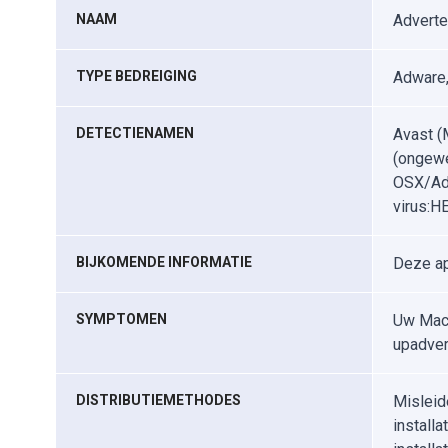
NAAM
Adverte
TYPE BEDREIGING
Adware,
DETECTIENAMEN
Avast (
(ongewe
OSX/Adw
virus:HE
BIJKOMENDE INFORMATIE
Deze ap
SYMPTOMEN
Uw Mac 
upadver
DISTRIBUTIEMETHODES
Misleid
install