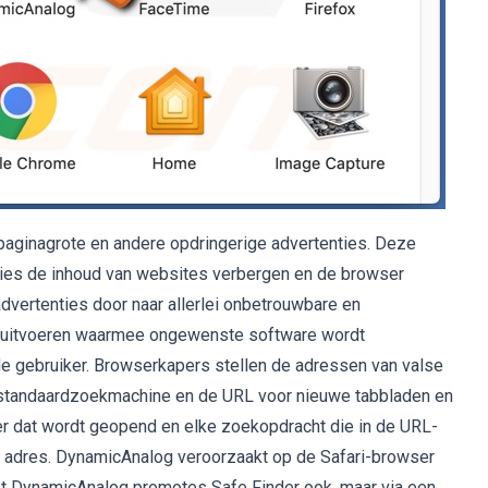
paginagrote en andere opdringerige advertenties. Deze
nties de inhoud van websites verbergen en de browser
 advertenties door naar allerlei onbetrouwbare en
 uitvoeren waarmee ongewenste software wordt
e gebruiker. Browserkapers stellen de adressen van valse
e standaardzoekmachine en de URL voor nieuwe tabbladen en
er dat wordt geopend en elke zoekopdracht die in de URL-
 adres. DynamicAnalog veroorzaakt op de Safari-browser
t DynamicAnalog promotes Safe Finder ook, maar via een