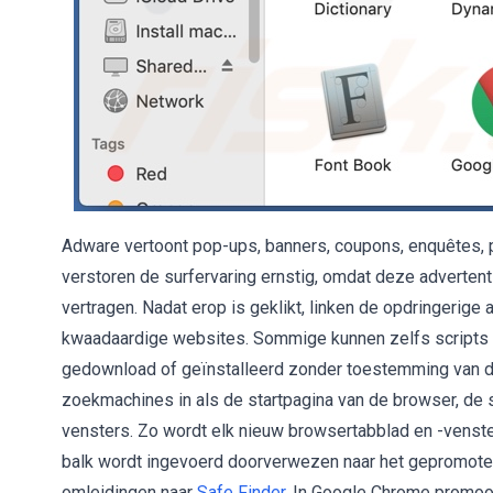
Adware vertoont pop-ups, banners, coupons, enquêtes, 
verstoren de surfervaring ernstig, omdat deze adverte
vertragen. Nadat erop is geklikt, linken de opdringerige
kwaadaardige websites. Sommige kunnen zelfs scripts
gedownload of geïnstalleerd zonder toestemming van d
zoekmachines in als de startpagina van de browser, d
vensters. Zo wordt elk nieuw browsertabblad en -venst
balk wordt ingevoerd doorverwezen naar het gepromote
omleidingen naar
Safe Finder
. In Google Chrome promoo