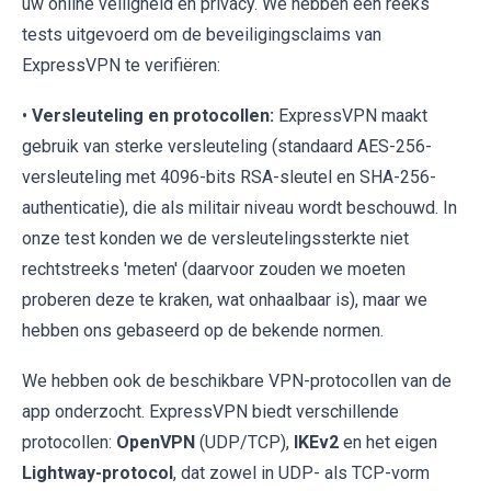
uw online veiligheid en privacy. We hebben een reeks
tests uitgevoerd om de beveiligingsclaims van
ExpressVPN te verifiëren:
•
Versleuteling en protocollen:
ExpressVPN maakt
gebruik van sterke versleuteling (standaard AES-256-
versleuteling met 4096-bits RSA-sleutel en SHA-256-
authenticatie), die als militair niveau wordt beschouwd. In
onze test konden we de versleutelingssterkte niet
rechtstreeks 'meten' (daarvoor zouden we moeten
proberen deze te kraken, wat onhaalbaar is), maar we
hebben ons gebaseerd op de bekende normen.
We hebben ook de beschikbare VPN-protocollen van de
app onderzocht. ExpressVPN biedt verschillende
protocollen:
OpenVPN
(UDP/TCP),
IKEv2
en het eigen
Lightway-protocol
, dat zowel in UDP- als TCP-vorm