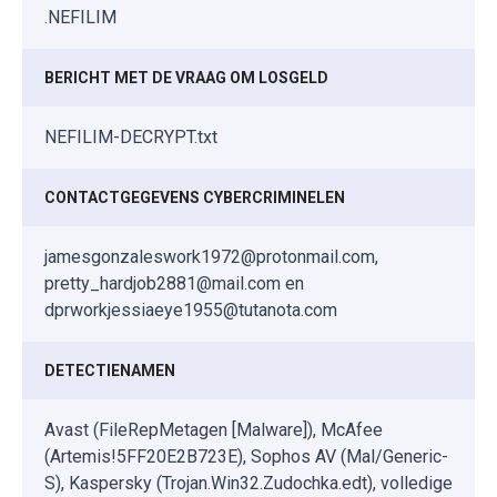
.NEFILIM
BERICHT MET DE VRAAG OM LOSGELD
NEFILIM-DECRYPT.txt
CONTACTGEGEVENS CYBERCRIMINELEN
jamesgonzaleswork1972@protonmail.com,
pretty_hardjob2881@mail.com en
dprworkjessiaeye1955@tutanota.com
DETECTIENAMEN
Avast (FileRepMetagen [Malware]), McAfee
(Artemis!5FF20E2B723E), Sophos AV (Mal/Generic-
S), Kaspersky (Trojan.Win32.Zudochka.edt), volledige