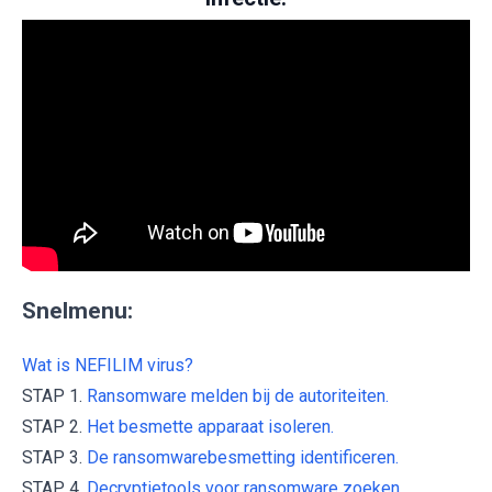
Snelmenu:
Wat is NEFILIM virus?
STAP 1.
Ransomware melden bij de autoriteiten.
STAP 2.
Het besmette apparaat isoleren.
STAP 3.
De ransomwarebesmetting identificeren.
STAP 4.
Decryptietools voor ransomware zoeken.