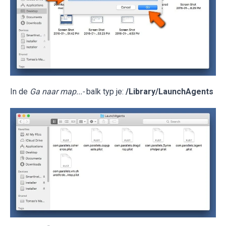
In de
Ga naar map...-
balk typ je:
/Library/LaunchAgents