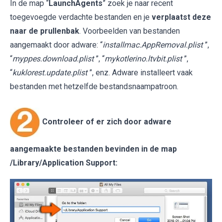
In de map “
LaunchAgents
” zoek je naar recent
toegevoegde verdachte bestanden en je
verplaatst deze
naar de prullenbak
. Voorbeelden van bestanden
aangemaakt door adware: “
installmac.AppRemoval.plist
”,
“
myppes.download.plist
”, “
mykotlerino.ltvbit.plist
”,
“
kuklorest.update.plist
”, enz. Adware installeert vaak
bestanden met hetzelfde bestandsnaampatroon.
Controleer of er zich door adware
aangemaakte bestanden bevinden in de map
/Library/Application Support
: