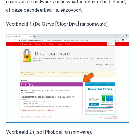
naam van de malwarefamilie waartoe de infectie behoort,
of deze decodeerbaar is, enzovoort.
Voorbeeld 1 (De Qewe [Stop/Djvu] ransomware):
Voorbeeld 2 (.iso [Phobos] ransomware):