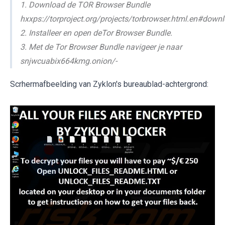
1. Download de TOR Browser Bundle
hxxps://torproject.org/projects/torbrowser.html.en#down
2. Installeer en open deTor Browser Bundle.
3. Met de Tor Browser Bundle navigeer je naar
snjwcuabix664kmg.onion/-
Scrhermafbeelding van Zyklon's bureaublad-achtergrond: