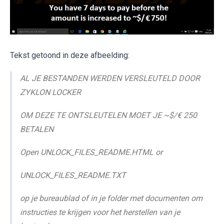
Tekst getoond in deze afbeelding:
AL JE BESTANDEN WERDEN VERSLEUTELD DOOR
ZYKLON LOCKER
OM DEZE TE ONTSLEUTELEN MOET JE ~$/€ 250
BETALEN
Open UNLOCK_FILES_README.HTML or
UNLOCK_FILES_README.TXT
op je bureaublad of in je folder met documenten om
instructies te krijgen voor het herstellen van je