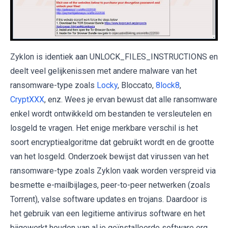
Zyklon is identiek aan UNLOCK_FILES_INSTRUCTIONS en
deelt veel gelijkenissen met andere malware van het
ransomware-type zoals
Locky
, Bloccato,
8lock8
,
CryptXXX
, enz. Wees je ervan bewust dat alle ransomware
enkel wordt ontwikkeld om bestanden te versleutelen en
losgeld te vragen. Het enige merkbare verschil is het
soort encryptiealgoritme dat gebruikt wordt en de grootte
van het losgeld. Onderzoek bewijst dat virussen van het
ransomware-type zoals Zyklon vaak worden verspreid via
besmette e-mailbijlages, peer-to-peer netwerken (zoals
Torrent), valse software updates en trojans. Daardoor is
het gebruik van een legitieme antivirus software en het
bijgewerkt houden van al je geïnstalleerde software erg