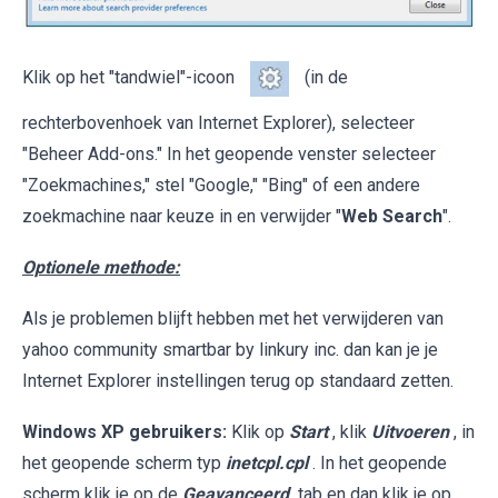
Klik op het "tandwiel"-icoon
(in de
rechterbovenhoek van Internet Explorer), selecteer
"Beheer Add-ons." In het geopende venster selecteer
"Zoekmachines," stel "Google," "Bing" of een andere
zoekmachine naar keuze in en verwijder "
Web Search
".
Optionele methode:
Als je problemen blijft hebben met het verwijderen van
yahoo community smartbar by linkury inc. dan kan je je
Internet Explorer instellingen terug op standaard zetten.
Windows XP gebruikers:
Klik op
Start
, klik
Uitvoeren
, in
het geopende scherm typ
inetcpl.cpl
. In het geopende
scherm klik je op de
Geavanceerd
tab en dan klik je op