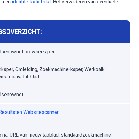
zen en
identiteitsdiefstal
. Het verwijderen van eventuele
GSOVERZICHT:
lsenow.net browserkaper
kaper, Omleiding, Zoekmachine-kaper, Werkbalk,
nst nieuw tabblad
lsenow.net
Resultaten Websitescanner
gina, URL van nieuw tabblad, standaardzoekmachine