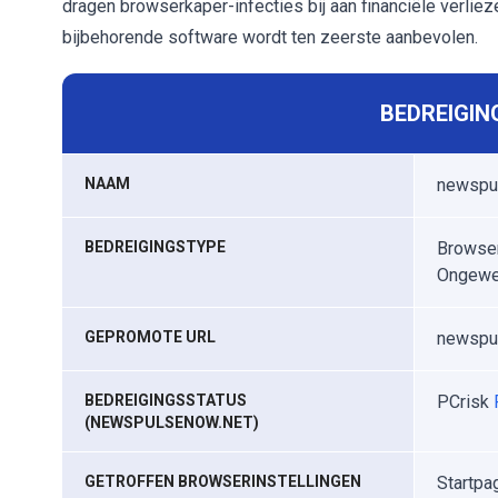
dragen browserkaper-infecties bij aan financiële verlie
bijbehorende software wordt ten zeerste aanbevolen.
BEDREIGIN
NAAM
newspu
BEDREIGINGSTYPE
Browser
Ongewe
GEPROMOTE URL
newspu
BEDREIGINGSSTATUS
PCrisk
(NEWSPULSENOW.NET)
GETROFFEN BROWSERINSTELLINGEN
Startpa