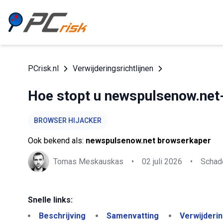
PCrisk.nl
Verwijderingsrichtlijnen
Hoe stopt u newspulsenow.net
BROWSER HIJACKER
Ook bekend als:
newspulsenow.net browserkaper
Tomas Meskauskas
•
02 juli 2026
•
Schade
Snelle links:
Beschrijving
Samenvatting
Verwijderi