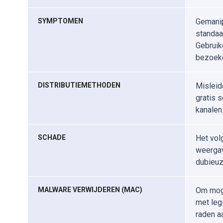
SYMPTOMEN
Gemanip
standaa
Gebruik
bezoeke
DISTRIBUTIEMETHODEN
Misleid
gratis 
kanalen
SCHADE
Het vol
weergav
dubieuz
MALWARE VERWIJDEREN (MAC)
Om moge
met leg
raden a