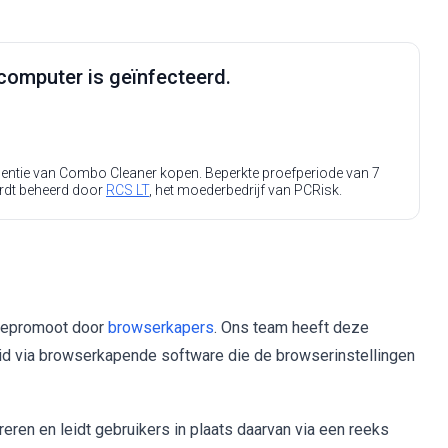
computer is geïnfecteerd.
icentie van Combo Cleaner kopen. Beperkte proefperiode van 7
rdt beheerd door
RCS LT
, het moederbedrijf van PCRisk.
gepromoot door
browserkapers
. Ons team heeft deze
eid via browserkapende software die de browserinstellingen
en en leidt gebruikers in plaats daarvan via een reeks