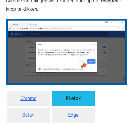
Chrome instellingen wilt resetten door op de
'resetten'
-
knop te klikken.
Chrome
Firefox
Safari
Edge