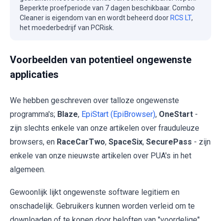
Beperkte proefperiode van 7 dagen beschikbaar. Combo
Cleaner is eigendom van en wordt beheerd door
RCS LT
,
het moederbedrijf van PCRisk.
Voorbeelden van potentieel ongewenste
applicaties
We hebben geschreven over talloze ongewenste
programma's;
Blaze
,
EpiStart (EpiBrowser)
,
OneStart
-
zijn slechts enkele van onze artikelen over frauduleuze
browsers, en
RaceCarTwo
,
SpaceSix
,
SecurePass
- zijn
enkele van onze nieuwste artikelen over PUA's in het
algemeen.
Gewoonlijk lijkt ongewenste software legitiem en
onschadelijk. Gebruikers kunnen worden verleid om te
downloaden of te kopen door beloften van "voordelige"