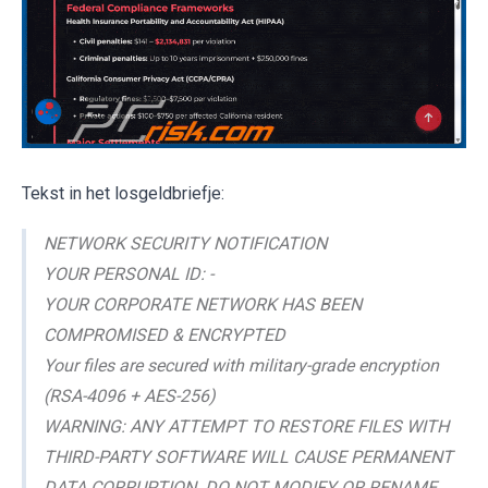
Tekst in het losgeldbriefje:
NETWORK SECURITY NOTIFICATION
YOUR PERSONAL ID: -
YOUR CORPORATE NETWORK HAS BEEN
COMPROMISED & ENCRYPTED
Your files are secured with military-grade encryption
(RSA-4096 + AES-256)
WARNING: ANY ATTEMPT TO RESTORE FILES WITH
THIRD-PARTY SOFTWARE WILL CAUSE PERMANENT
DATA CORRUPTION. DO NOT MODIFY OR RENAME