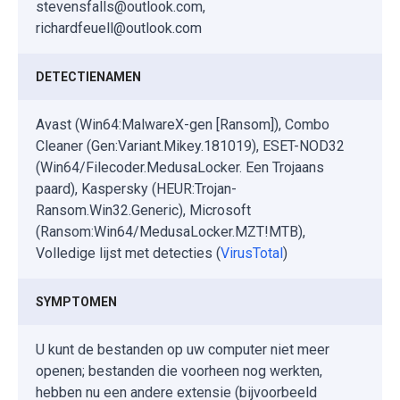
stevensfalls@outlook.com,
richardfeuell@outlook.com
DETECTIENAMEN
Avast (Win64:MalwareX-gen [Ransom]), Combo
Cleaner (Gen:Variant.Mikey.181019), ESET-NOD32
(Win64/Filecoder.MedusaLocker. Een Trojaans
paard), Kaspersky (HEUR:Trojan-
Ransom.Win32.Generic), Microsoft
(Ransom:Win64/MedusaLocker.MZT!MTB),
Volledige lijst met detecties (
VirusTotal
)
SYMPTOMEN
U kunt de bestanden op uw computer niet meer
openen; bestanden die voorheen nog werkten,
hebben nu een andere extensie (bijvoorbeeld