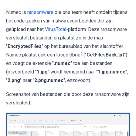
Numec is
ransomware
die ons team heeft ontdekt tijdens
het onderzoeken van malwarevoorbeelden die zijn
geüpload naar het
VirusTotal
-platform. Deze ransomware
versleutelt bestanden en plaatst ze in de map
"
EncryptedFiles
" op het bureaublad van het slachtoffer.
Numec plaatst ook een losgeldbrief ("
GetFilesBack.txt
")
en voegt de extensie "
.numec
" toe aan bestanden
(bijvoorbeeld "
1.jpg
" wordt hernoemd naar "
1.jpg.numec
",
"
2.png
" naar "
2.png.numec
", enzovoort).
Screenshot van bestanden die door deze ransomware zijn
versleuteld: